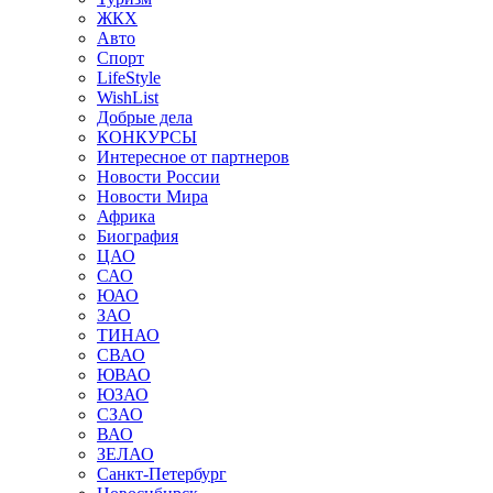
ЖКХ
Авто
Спорт
LifeStyle
WishList
Добрые дела
КОНКУРСЫ
Интересное от партнеров
Новости России
Новости Мира
Африка
Биография
ЦАО
САО
ЮАО
ЗАО
ТИНАО
СВАО
ЮВАО
ЮЗАО
СЗАО
ВАО
ЗЕЛАО
Санкт-Петербург