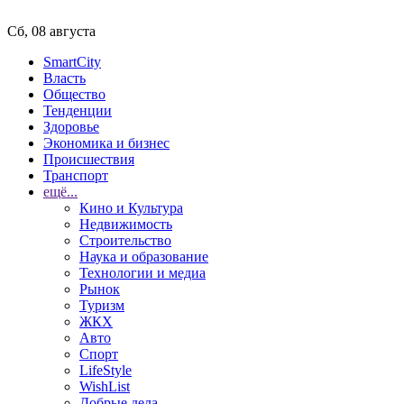
Сб, 08 августа
SmartCity
Власть
Общество
Тенденции
Здоровье
Экономика и бизнес
Происшествия
Транспорт
ещё...
Кино и Культура
Недвижимость
Строительство
Наука и образование
Технологии и медиа
Рынок
Туризм
ЖКХ
Авто
Спорт
LifeStyle
WishList
Добрые дела