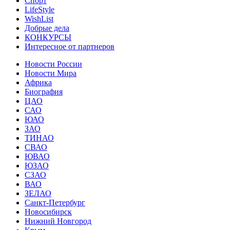
Спорт
LifeStyle
WishList
Добрые дела
КОНКУРСЫ
Интересное от партнеров
Новости России
Новости Мира
Африка
Биография
ЦАО
САО
ЮАО
ЗАО
ТИНАО
СВАО
ЮВАО
ЮЗАО
СЗАО
ВАО
ЗЕЛАО
Санкт-Петербург
Новосибирск
Нижний Новгород