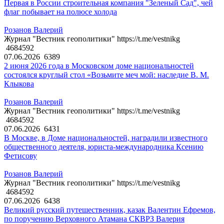
Первая в России строительная компания "Зеленый Сад", чей
флаг побывает на полюсе холода
Розанов Валерий
Журнал "Вестник геополитики" https://t.me/vestnikg
4684592
07.06.2026
6389
2 июня 2026 года в Московском доме национальностей
состоялся круглый стол «Возьмите меч мой: наследие В. М.
Клыкова
Розанов Валерий
Журнал "Вестник геополитики" https://t.me/vestnikg
4684592
07.06.2026
6431
В Москве, в Доме национальностей, наградили известного
общественного деятеля, юриста-международника Ксению
Фетисову
Розанов Валерий
Журнал "Вестник геополитики" https://t.me/vestnikg
4684592
07.06.2026
6438
Великий русский путешественник, казак Валентин Ефремов,
по поручению Верховного Атамана СКВРЗ Валерия