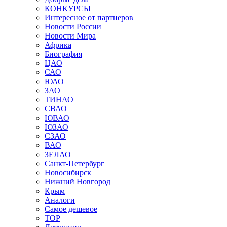
КОНКУРСЫ
Интересное от партнеров
Новости России
Новости Мира
Африка
Биография
ЦАО
САО
ЮАО
ЗАО
ТИНАО
СВАО
ЮВАО
ЮЗАО
СЗАО
ВАО
ЗЕЛАО
Санкт-Петербург
Новосибирск
Нижний Новгород
Крым
Аналоги
Самое дешевое
TOP