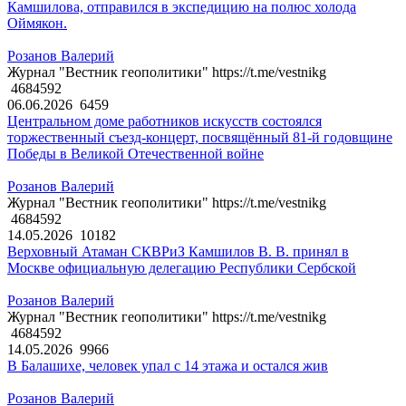
Камшилова, отправился в экспедицию на полюс холода
Оймякон.
Розанов Валерий
Журнал "Вестник геополитики" https://t.me/vestnikg
4684592
06.06.2026
6459
Центральном доме работников искусств состоялся
торжественный съезд-концерт, посвящённый 81-й годовщине
Победы в Великой Отечественной войне
Розанов Валерий
Журнал "Вестник геополитики" https://t.me/vestnikg
4684592
14.05.2026
10182
Верховный Атаман СКВРиЗ Камшилов В. В. принял в
Москве официальную делегацию Республики Сербской
Розанов Валерий
Журнал "Вестник геополитики" https://t.me/vestnikg
4684592
14.05.2026
9966
В Балашихе, человек упал с 14 этажа и остался жив
Розанов Валерий