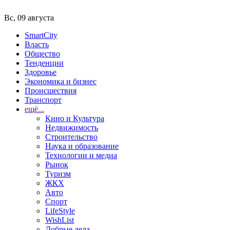
Вс, 09 августа
SmartCity
Власть
Общество
Тенденции
Здоровье
Экономика и бизнес
Происшествия
Транспорт
ещё...
Кино и Культура
Недвижимость
Строительство
Наука и образование
Технологии и медиа
Рынок
Туризм
ЖКХ
Авто
Спорт
LifeStyle
WishList
Добрые дела