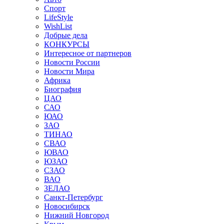
Спорт
LifeStyle
WishList
Добрые дела
КОНКУРСЫ
Интересное от партнеров
Новости России
Новости Мира
Африка
Биография
ЦАО
САО
ЮАО
ЗАО
ТИНАО
СВАО
ЮВАО
ЮЗАО
СЗАО
ВАО
ЗЕЛАО
Санкт-Петербург
Новосибирск
Нижний Новгород