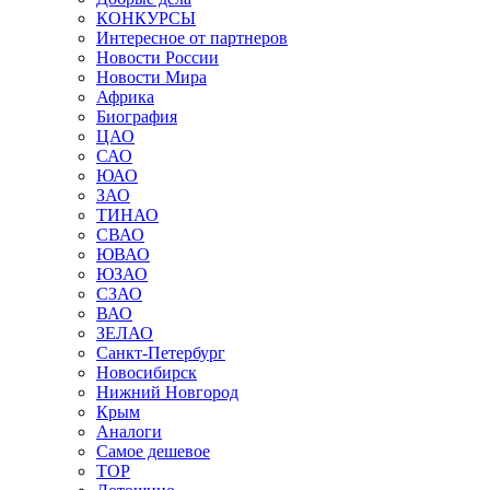
КОНКУРСЫ
Интересное от партнеров
Новости России
Новости Мира
Африка
Биография
ЦАО
САО
ЮАО
ЗАО
ТИНАО
СВАО
ЮВАО
ЮЗАО
СЗАО
ВАО
ЗЕЛАО
Санкт-Петербург
Новосибирск
Нижний Новгород
Крым
Аналоги
Самое дешевое
TOP