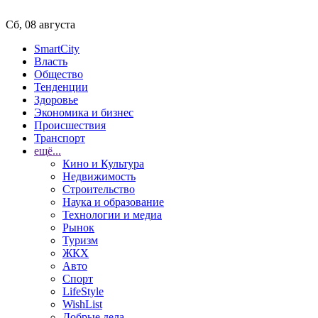
Сб, 08 августа
SmartCity
Власть
Общество
Тенденции
Здоровье
Экономика и бизнес
Происшествия
Транспорт
ещё...
Кино и Культура
Недвижимость
Строительство
Наука и образование
Технологии и медиа
Рынок
Туризм
ЖКХ
Авто
Спорт
LifeStyle
WishList
Добрые дела