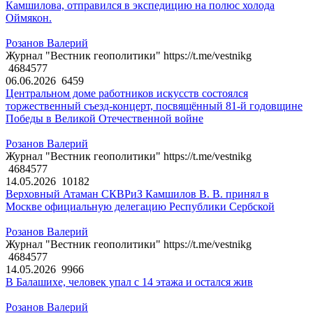
Камшилова, отправился в экспедицию на полюс холода
Оймякон.
Розанов Валерий
Журнал "Вестник геополитики" https://t.me/vestnikg
4684577
06.06.2026
6459
Центральном доме работников искусств состоялся
торжественный съезд-концерт, посвящённый 81-й годовщине
Победы в Великой Отечественной войне
Розанов Валерий
Журнал "Вестник геополитики" https://t.me/vestnikg
4684577
14.05.2026
10182
Верховный Атаман СКВРиЗ Камшилов В. В. принял в
Москве официальную делегацию Республики Сербской
Розанов Валерий
Журнал "Вестник геополитики" https://t.me/vestnikg
4684577
14.05.2026
9966
В Балашихе, человек упал с 14 этажа и остался жив
Розанов Валерий