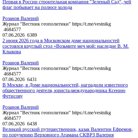
Первая в России строительная компания "Зеленый Сад", чей
флаг побывает на полюсе холода
Розанов Валерий
Журнал "Вестник геополитики" https://t.me/vestnikg
4684577
07.06.2026
6389
2 июня 2026 года в Московском доме национальностей
состоялся круглый стол «Возьмите меч мой: наследие В. М.
Клыкова
Розанов Валерий
Журнал "Вестник геополитики" https://t.me/vestnikg
4684577
07.06.2026
6431
В Москве, в Доме национальностей, наградили известного
общественного деятеля, юриста-международника Ксению
Фетисову
Розанов Валерий
Журнал "Вестник геополитики" https://t.me/vestnikg
4684577
07.06.2026
6438
Великий русский путешественник, казак Валентин Ефремов,
по поручению Верховного Атамана СКВРЗ Валерия