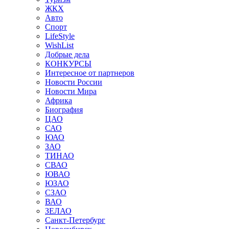
ЖКХ
Авто
Спорт
LifeStyle
WishList
Добрые дела
КОНКУРСЫ
Интересное от партнеров
Новости России
Новости Мира
Африка
Биография
ЦАО
САО
ЮАО
ЗАО
ТИНАО
СВАО
ЮВАО
ЮЗАО
СЗАО
ВАО
ЗЕЛАО
Санкт-Петербург