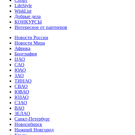
Спорт
LifeStyle
WishList
Добрые дела
КОНКУРСЫ
Интересное от партнеров
Новости России
Новости Мира
Африка
Биография
ЦАО
САО
ЮАО
ЗАО
ТИНАО
СВАО
ЮВАО
ЮЗАО
СЗАО
ВАО
ЗЕЛАО
Санкт-Петербург
Новосибирск
Нижний Новгород