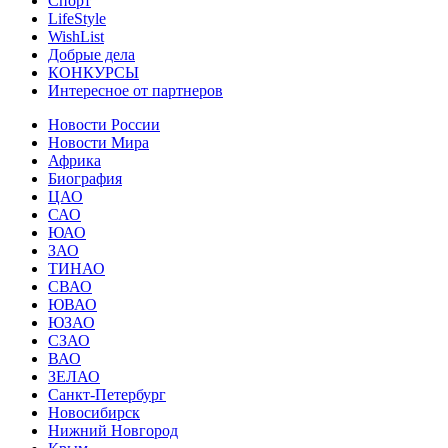
Спорт
LifeStyle
WishList
Добрые дела
КОНКУРСЫ
Интересное от партнеров
Новости России
Новости Мира
Африка
Биография
ЦАО
САО
ЮАО
ЗАО
ТИНАО
СВАО
ЮВАО
ЮЗАО
СЗАО
ВАО
ЗЕЛАО
Санкт-Петербург
Новосибирск
Нижний Новгород