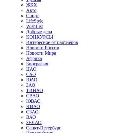
ЖКХ
Авто
Спорт
LifeStyle
WishList
Добрые дела
КОНКУРСЫ
Интересное от партнеров
Новости России
Новости Мира
Африка
Биография
ЦАО
САО
ЮАО
ЗАО
ТИНАО
СВАО
ЮВАО
ЮЗАО
СЗАО
ВАО
ЗЕЛАО
Санкт-Петербург