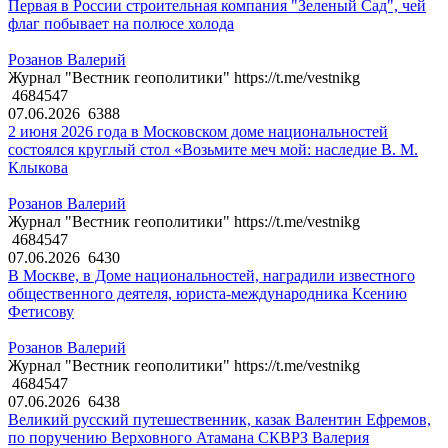
Первая в России строительная компания "Зеленый Сад", чей
флаг побывает на полюсе холода
Розанов Валерий
Журнал "Вестник геополитики" https://t.me/vestnikg
4684547
07.06.2026
6388
2 июня 2026 года в Московском доме национальностей
состоялся круглый стол «Возьмите меч мой: наследие В. М.
Клыкова
Розанов Валерий
Журнал "Вестник геополитики" https://t.me/vestnikg
4684547
07.06.2026
6430
В Москве, в Доме национальностей, наградили известного
общественного деятеля, юриста-международника Ксению
Фетисову
Розанов Валерий
Журнал "Вестник геополитики" https://t.me/vestnikg
4684547
07.06.2026
6438
Великий русский путешественник, казак Валентин Ефремов,
по поручению Верховного Атамана СКВРЗ Валерия