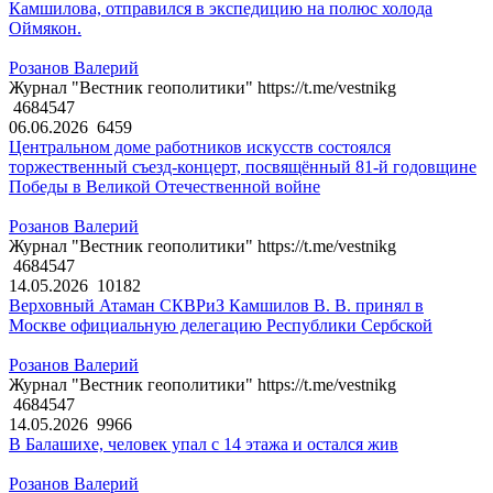
Камшилова, отправился в экспедицию на полюс холода
Оймякон.
Розанов Валерий
Журнал "Вестник геополитики" https://t.me/vestnikg
4684547
06.06.2026
6459
Центральном доме работников искусств состоялся
торжественный съезд-концерт, посвящённый 81-й годовщине
Победы в Великой Отечественной войне
Розанов Валерий
Журнал "Вестник геополитики" https://t.me/vestnikg
4684547
14.05.2026
10182
Верховный Атаман СКВРиЗ Камшилов В. В. принял в
Москве официальную делегацию Республики Сербской
Розанов Валерий
Журнал "Вестник геополитики" https://t.me/vestnikg
4684547
14.05.2026
9966
В Балашихе, человек упал с 14 этажа и остался жив
Розанов Валерий