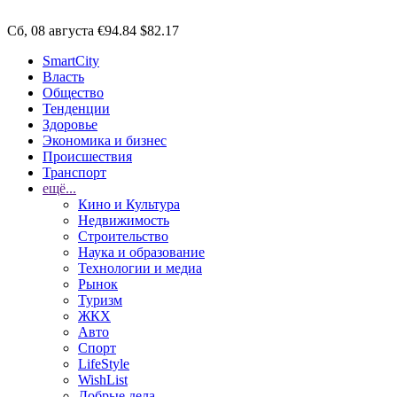
Сб, 08 августа
€94.84
$82.17
SmartCity
Власть
Общество
Тенденции
Здоровье
Экономика и бизнес
Происшествия
Транспорт
ещё...
Кино и Культура
Недвижимость
Строительство
Наука и образование
Технологии и медиа
Рынок
Туризм
ЖКХ
Авто
Спорт
LifeStyle
WishList
Добрые дела