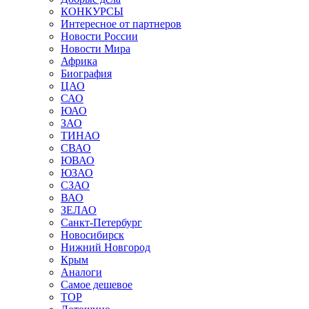
КОНКУРСЫ
Интересное от партнеров
Новости России
Новости Мира
Африка
Биография
ЦАО
САО
ЮАО
ЗАО
ТИНАО
СВАО
ЮВАО
ЮЗАО
СЗАО
ВАО
ЗЕЛАО
Санкт-Петербург
Новосибирск
Нижний Новгород
Крым
Аналоги
Самое дешевое
TOP