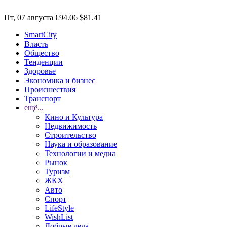
Пт, 07 августа
€94.06
$81.41
SmartCity
Власть
Общество
Тенденции
Здоровье
Экономика и бизнес
Происшествия
Транспорт
ещё...
Кино и Культура
Недвижимость
Строительство
Наука и образование
Технологии и медиа
Рынок
Туризм
ЖКХ
Авто
Спорт
LifeStyle
WishList
Добрые дела