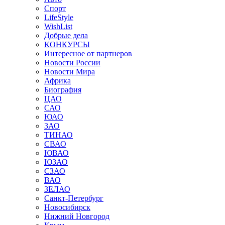
Спорт
LifeStyle
WishList
Добрые дела
КОНКУРСЫ
Интересное от партнеров
Новости России
Новости Мира
Африка
Биография
ЦАО
САО
ЮАО
ЗАО
ТИНАО
СВАО
ЮВАО
ЮЗАО
СЗАО
ВАО
ЗЕЛАО
Санкт-Петербург
Новосибирск
Нижний Новгород