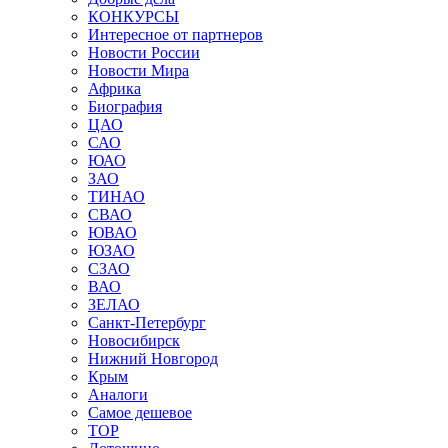
КОНКУРСЫ
Интересное от партнеров
Новости России
Новости Мира
Африка
Биография
ЦАО
САО
ЮАО
ЗАО
ТИНАО
СВАО
ЮВАО
ЮЗАО
СЗАО
ВАО
ЗЕЛАО
Санкт-Петербург
Новосибирск
Нижний Новгород
Крым
Аналоги
Самое дешевое
TOP