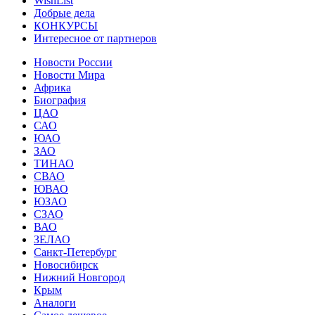
WishList
Добрые дела
КОНКУРСЫ
Интересное от партнеров
Новости России
Новости Мира
Африка
Биография
ЦАО
САО
ЮАО
ЗАО
ТИНАО
СВАО
ЮВАО
ЮЗАО
СЗАО
ВАО
ЗЕЛАО
Санкт-Петербург
Новосибирск
Нижний Новгород
Крым
Аналоги