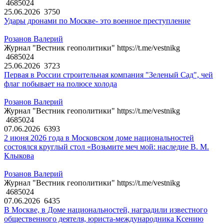
4685024
25.06.2026
3750
Удары дронами по Москве- это военное преступление
Розанов Валерий
Журнал "Вестник геополитики" https://t.me/vestnikg
4685024
25.06.2026
3723
Первая в России строительная компания "Зеленый Сад", чей
флаг побывает на полюсе холода
Розанов Валерий
Журнал "Вестник геополитики" https://t.me/vestnikg
4685024
07.06.2026
6393
2 июня 2026 года в Московском доме национальностей
состоялся круглый стол «Возьмите меч мой: наследие В. М.
Клыкова
Розанов Валерий
Журнал "Вестник геополитики" https://t.me/vestnikg
4685024
07.06.2026
6435
В Москве, в Доме национальностей, наградили известного
общественного деятеля, юриста-международника Ксению