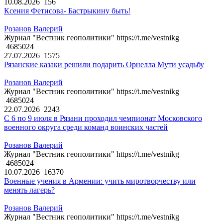
10.08.2026
156
Ксения Фетисова- Бастрыкину быть!
Розанов Валерий
Журнал "Вестник геополитики" https://t.me/vestnikg
4685024
27.07.2026
1575
Рязанские казаки решили подарить Орнелла Мути усадьбу
Розанов Валерий
Журнал "Вестник геополитики" https://t.me/vestnikg
4685024
22.07.2026
2243
С 6 по 9 июля в Рязани проходил чемпионат Московского
военного округа среди команд воинских частей
Розанов Валерий
Журнал "Вестник геополитики" https://t.me/vestnikg
4685024
10.07.2026
16370
Военные учения в Армении: учить миротворчеству или
менять лагерь?
Розанов Валерий
Журнал "Вестник геополитики" https://t.me/vestnikg