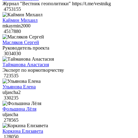
Журнал "Вестник геополитики" https://t.me/vestnikg
4753155
Каймин Михаил
mkaymin2000
4517880
Масляков Сергей
Руководитель проекта
3034030
Тайманова Анастасия
Эксперт по нормотворчеству
723535
Ульянова Елена
uljascha2
330235
Фольшина Лёля
uljascha
278565
Коркина Елизавета
128050