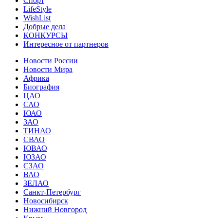
Спорт
LifeStyle
WishList
Добрые дела
КОНКУРСЫ
Интересное от партнеров
Новости России
Новости Мира
Африка
Биография
ЦАО
САО
ЮАО
ЗАО
ТИНАО
СВАО
ЮВАО
ЮЗАО
СЗАО
ВАО
ЗЕЛАО
Санкт-Петербург
Новосибирск
Нижний Новгород