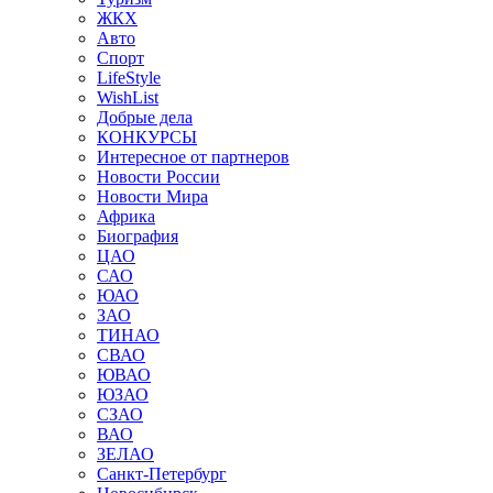
ЖКХ
Авто
Спорт
LifeStyle
WishList
Добрые дела
КОНКУРСЫ
Интересное от партнеров
Новости России
Новости Мира
Африка
Биография
ЦАО
САО
ЮАО
ЗАО
ТИНАО
СВАО
ЮВАО
ЮЗАО
СЗАО
ВАО
ЗЕЛАО
Санкт-Петербург