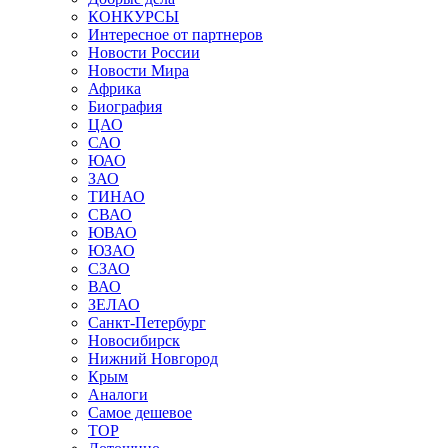
КОНКУРСЫ
Интересное от партнеров
Новости России
Новости Мира
Африка
Биография
ЦАО
САО
ЮАО
ЗАО
ТИНАО
СВАО
ЮВАО
ЮЗАО
СЗАО
ВАО
ЗЕЛАО
Санкт-Петербург
Новосибирск
Нижний Новгород
Крым
Аналоги
Самое дешевое
TOP