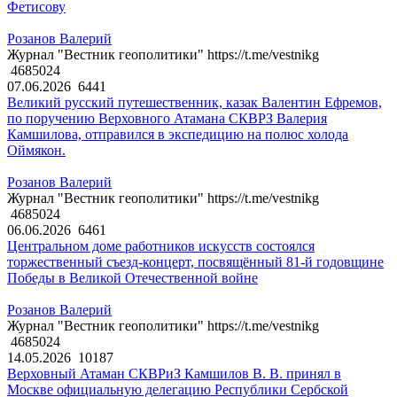
Фетисову
Розанов Валерий
Журнал "Вестник геополитики" https://t.me/vestnikg
4685024
07.06.2026
6441
Великий русский путешественник, казак Валентин Ефремов,
по поручению Верховного Атамана СКВРЗ Валерия
Камшилова, отправился в экспедицию на полюс холода
Оймякон.
Розанов Валерий
Журнал "Вестник геополитики" https://t.me/vestnikg
4685024
06.06.2026
6461
Центральном доме работников искусств состоялся
торжественный съезд-концерт, посвящённый 81-й годовщине
Победы в Великой Отечественной войне
Розанов Валерий
Журнал "Вестник геополитики" https://t.me/vestnikg
4685024
14.05.2026
10187
Верховный Атаман СКВРиЗ Камшилов В. В. принял в
Москве официальную делегацию Республики Сербской