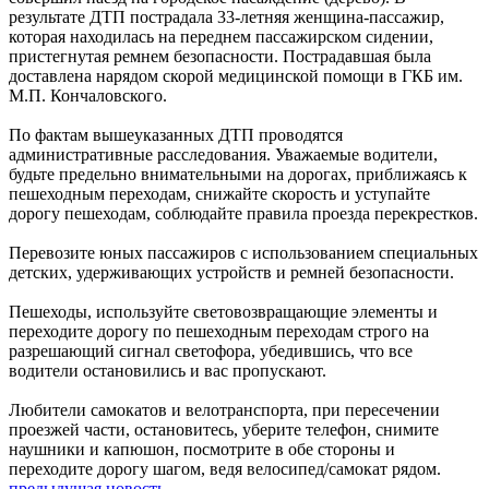
результате ДТП пострадала 33-летняя женщина-пассажир,
которая находилась на переднем пассажирском сидении,
пристегнутая ремнем безопасности. Пострадавшая была
доставлена нарядом скорой медицинской помощи в ГКБ им.
М.П. Кончаловского.
По фактам вышеуказанных ДТП проводятся
административные расследования. Уважаемые водители,
будьте предельно внимательными на дорогах, приближаясь к
пешеходным переходам, снижайте скорость и уступайте
дорогу пешеходам, соблюдайте правила проезда перекрестков.
Перевозите юных пассажиров с использованием специальных
детских, удерживающих устройств и ремней безопасности.
Пешеходы, используйте световозвращающие элементы и
переходите дорогу по пешеходным переходам строго на
разрешающий сигнал светофора, убедившись, что все
водители остановились и вас пропускают.
Любители самокатов и велотранспорта, при пересечении
проезжей части, остановитесь, уберите телефон, снимите
наушники и капюшон, посмотрите в обе стороны и
переходите дорогу шагом, ведя велосипед/самокат рядом.
предыдущая новость