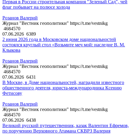
Первая в России строительная компания "Зеленый Сад", чей
флаг побывает на полюсе холода
Розанов Валерий
Журнал "Вестник геополитики" https://t.me/vestnikg
4684570
07.06.2026
6389
2 июня 2026 года в Московском доме национальностей
состоялся круглый стол «Возьмите меч мой: наследие В. М.
Клыкова
Розанов Валерий
Журнал "Вестник геополитики" https://t.me/vestnikg
4684570
07.06.2026
6431
В Москве, в Доме национальностей, наградили известного
общественного деятеля, юриста-международника Ксению
Фетисову
Розанов Валерий
Журнал "Вестник геополитики" https://t.me/vestnikg
4684570
07.06.2026
6438
Великий русский путешественник, казак Валентин Ефремов,
по поручению Верховного Атамана СКВРЗ Валерия