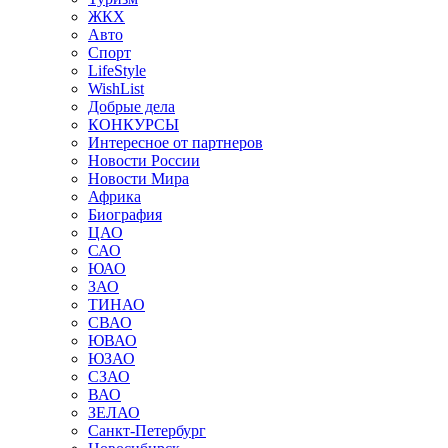
ЖКХ
Авто
Спорт
LifeStyle
WishList
Добрые дела
КОНКУРСЫ
Интересное от партнеров
Новости России
Новости Мира
Африка
Биография
ЦАО
САО
ЮАО
ЗАО
ТИНАО
СВАО
ЮВАО
ЮЗАО
СЗАО
ВАО
ЗЕЛАО
Санкт-Петербург