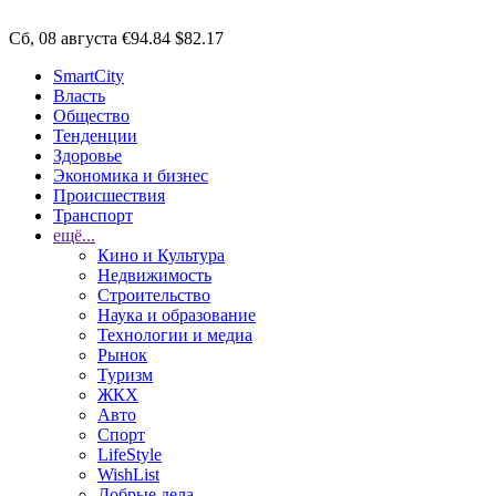
Сб, 08 августа
€94.84
$82.17
SmartCity
Власть
Общество
Тенденции
Здоровье
Экономика и бизнес
Происшествия
Транспорт
ещё...
Кино и Культура
Недвижимость
Строительство
Наука и образование
Технологии и медиа
Рынок
Туризм
ЖКХ
Авто
Спорт
LifeStyle
WishList
Добрые дела