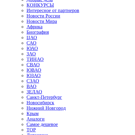
КОНКУРСЫ
Интересное от партнеров
Новости России
Новости Мира
Африка
Биография
ЦАО
САО
ЮАО
ЗАО
ТИНАО
СВАО
ЮВАО
ЮЗАО
СЗАО
ВАО
ЗЕЛАО
Санкт-Петербург
Новосибирск
Нижний Новгород
Крым
Аналоги
Самое дешевое
TOP