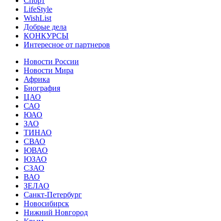
Спорт
LifeStyle
WishList
Добрые дела
КОНКУРСЫ
Интересное от партнеров
Новости России
Новости Мира
Африка
Биография
ЦАО
САО
ЮАО
ЗАО
ТИНАО
СВАО
ЮВАО
ЮЗАО
СЗАО
ВАО
ЗЕЛАО
Санкт-Петербург
Новосибирск
Нижний Новгород