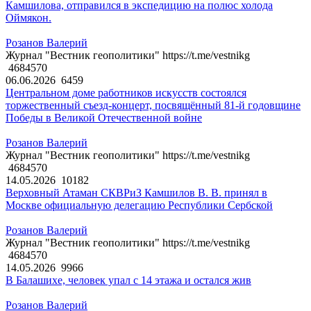
Камшилова, отправился в экспедицию на полюс холода
Оймякон.
Розанов Валерий
Журнал "Вестник геополитики" https://t.me/vestnikg
4684570
06.06.2026
6459
Центральном доме работников искусств состоялся
торжественный съезд-концерт, посвящённый 81-й годовщине
Победы в Великой Отечественной войне
Розанов Валерий
Журнал "Вестник геополитики" https://t.me/vestnikg
4684570
14.05.2026
10182
Верховный Атаман СКВРиЗ Камшилов В. В. принял в
Москве официальную делегацию Республики Сербской
Розанов Валерий
Журнал "Вестник геополитики" https://t.me/vestnikg
4684570
14.05.2026
9966
В Балашихе, человек упал с 14 этажа и остался жив
Розанов Валерий