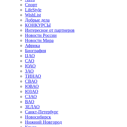
Спорт
LifeStyle
WishList
Добрые дела
КОНКУРСЫ
Интересное от партнеров
Новости России
Новости Мира
Африка
Биография
ЦАО
САО
ЮАО
ЗАО
ТИНАО
СВАО
ЮВАО
ЮЗАО
СЗАО
ВАО
ЗЕЛАО
Санкт-Петербург
Новосибирск
Нижний Новгород