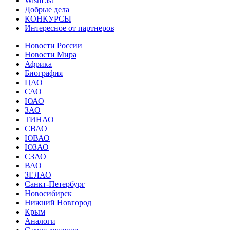
WishList
Добрые дела
КОНКУРСЫ
Интересное от партнеров
Новости России
Новости Мира
Африка
Биография
ЦАО
САО
ЮАО
ЗАО
ТИНАО
СВАО
ЮВАО
ЮЗАО
СЗАО
ВАО
ЗЕЛАО
Санкт-Петербург
Новосибирск
Нижний Новгород
Крым
Аналоги