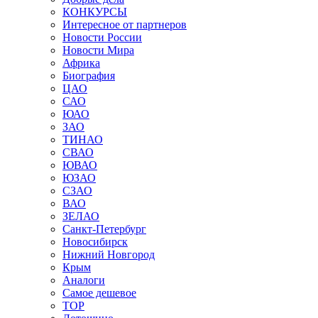
КОНКУРСЫ
Интересное от партнеров
Новости России
Новости Мира
Африка
Биография
ЦАО
САО
ЮАО
ЗАО
ТИНАО
СВАО
ЮВАО
ЮЗАО
СЗАО
ВАО
ЗЕЛАО
Санкт-Петербург
Новосибирск
Нижний Новгород
Крым
Аналоги
Самое дешевое
TOP