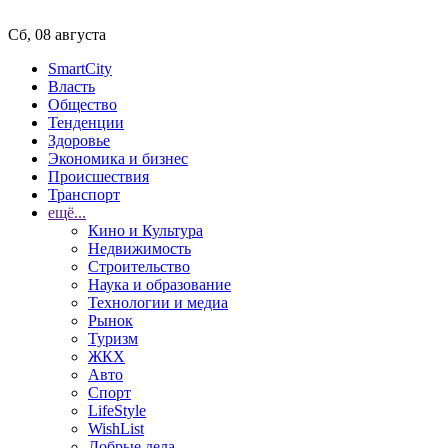
Сб, 08 августа
SmartCity
Власть
Общество
Тенденции
Здоровье
Экономика и бизнес
Происшествия
Транспорт
ещё...
Кино и Культура
Недвижимость
Строительство
Наука и образование
Технологии и медиа
Рынок
Туризм
ЖКХ
Авто
Спорт
LifeStyle
WishList
Добрые дела