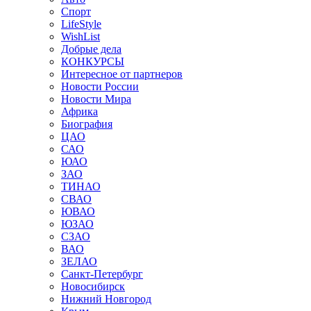
Спорт
LifeStyle
WishList
Добрые дела
КОНКУРСЫ
Интересное от партнеров
Новости России
Новости Мира
Африка
Биография
ЦАО
САО
ЮАО
ЗАО
ТИНАО
СВАО
ЮВАО
ЮЗАО
СЗАО
ВАО
ЗЕЛАО
Санкт-Петербург
Новосибирск
Нижний Новгород