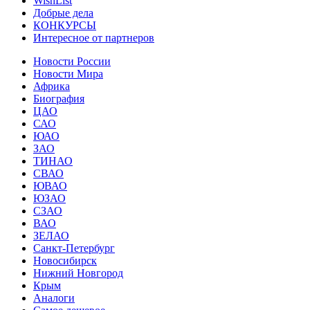
WishList
Добрые дела
КОНКУРСЫ
Интересное от партнеров
Новости России
Новости Мира
Африка
Биография
ЦАО
САО
ЮАО
ЗАО
ТИНАО
СВАО
ЮВАО
ЮЗАО
СЗАО
ВАО
ЗЕЛАО
Санкт-Петербург
Новосибирск
Нижний Новгород
Крым
Аналоги