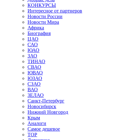
КОНКУРСЫ
Интересное от партнеров
Новости России
Новости Мира
Африка
Биография
ЦАО
САО
ЮАО
ЗАО
ТИНАО
СВАО
ЮВАО
ЮЗАО
СЗАО
ВАО
ЗЕЛАО
Санкт-Петербург
Новосибирск
Нижний Новгород
Крым
Аналоги
Самое дешевое
TOP