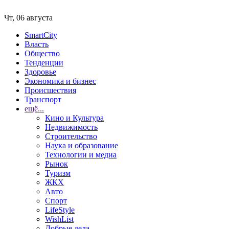
Чт, 06 августа
SmartCity
Власть
Общество
Тенденции
Здоровье
Экономика и бизнес
Происшествия
Транспорт
ещё...
Кино и Культура
Недвижимость
Строительство
Наука и образование
Технологии и медиа
Рынок
Туризм
ЖКХ
Авто
Спорт
LifeStyle
WishList
Добрые дела