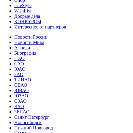
Спорт
LifeStyle
WishList
Добрые дела
КОНКУРСЫ
Интересное от партнеров
Новости России
Новости Мира
Африка
Биография
ЦАО
САО
ЮАО
ЗАО
ТИНАО
СВАО
ЮВАО
ЮЗАО
СЗАО
ВАО
ЗЕЛАО
Санкт-Петербург
Новосибирск
Нижний Новгород