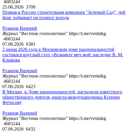
4683244
25.06.2026
3709
Первая в России строительная компания "Зеленый Сад", чей
флаг побывает на полюсе холода
Розанов Валерий
Журнал "Вестник геополитики" https://t.me/vestnikg
4683244
07.06.2026
6381
2 июня 2026 года в Московском доме национальностей
состоялся круглый стол «Возьмите меч мой: наследие В. М.
Клыкова
Розанов Валерий
Журнал "Вестник геополитики" https://t.me/vestnikg
4683244
07.06.2026
6423
В Москве, в Доме национальностей, наградили известного
общественного деятеля, юриста-международника Ксению
Фетисову
Розанов Валерий
Журнал "Вестник геополитики" https://t.me/vestnikg
4683244
07.06.2026
6432