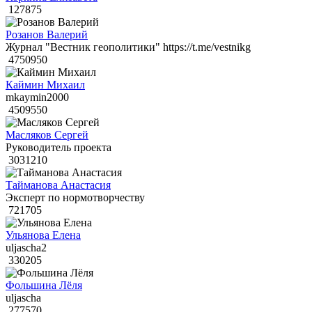
127875
Розанов Валерий
Журнал "Вестник геополитики" https://t.me/vestnikg
4750950
Каймин Михаил
mkaymin2000
4509550
Масляков Сергей
Руководитель проекта
3031210
Тайманова Анастасия
Эксперт по нормотворчеству
721705
Ульянова Елена
uljascha2
330205
Фольшина Лёля
uljascha
277570