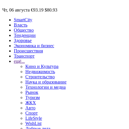
Чт, 06 августа
€93.19
$80.93
SmartCity
Власть
Общество
Тенденции
Здоровье
Экономика и бизнес
Происшествия
Транспорт
ещё...
Кино и Культура
Недвижимость
Строительство
Наука и образование
Технологии и медиа
Рынок
Туризм
ЖКХ
Авто
Спорт
LifeStyle
WishList
Добрые дела