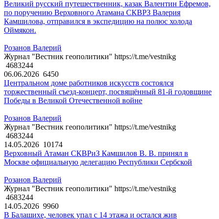
Великий русский путешественник, казак Валентин Ефремов,
по поручению Верховного Атамана СКВРЗ Валерия
Камшилова, отправился в экспедицию на полюс холода
Оймякон.
Розанов Валерий
Журнал "Вестник геополитики" https://t.me/vestnikg
4683244
06.06.2026
6450
Центральном доме работников искусств состоялся
торжественный съезд-концерт, посвящённый 81-й годовщине
Победы в Великой Отечественной войне
Розанов Валерий
Журнал "Вестник геополитики" https://t.me/vestnikg
4683244
14.05.2026
10174
Верховный Атаман СКВРиЗ Камшилов В. В. принял в
Москве официальную делегацию Республики Сербской
Розанов Валерий
Журнал "Вестник геополитики" https://t.me/vestnikg
4683244
14.05.2026
9960
В Балашихе, человек упал с 14 этажа и остался жив