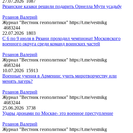
27.07.2026
1087
Рязанские казаки решили подарить Орнелла Мути усадьбу
Розанов Валерий
Журнал "Вестник геополитики" https://t.me/vestnikg
4683244
22.07.2026
1803
С 6 по 9 июля в Рязани проходил чемпионат Московского
военного округа среди команд воинских частей
Розанов Валерий
Журнал "Вестник геополитики" https://t.me/vestnikg
4683244
10.07.2026
15913
Военные учения в Армении: учить миротворчеству или
менять лагерь?
Розанов Валерий
Журнал "Вестник геополитики" https://t.me/vestnikg
4683244
25.06.2026
3738
Удары дронами по Москве- это военное преступление
Розанов Валерий
Журнал "Вестник геополитики" https://t.me/vestnikg