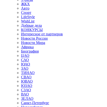
ЖКХ
Авто
Спорт
LifeStyle
WishList
Добрые дела
КОНКУРСЫ
Интересное от партнеров
Новости России
Новости Мира
Африка
Биография
ЦАО
САО
ЮАО
ЗАО
ТИНАО
СВАО
ЮВАО
ЮЗАО
СЗАО
ВАО
ЗЕЛАО
Санкт-Петербург