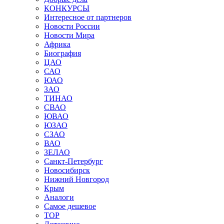
КОНКУРСЫ
Интересное от партнеров
Новости России
Новости Мира
Африка
Биография
ЦАО
САО
ЮАО
ЗАО
ТИНАО
СВАО
ЮВАО
ЮЗАО
СЗАО
ВАО
ЗЕЛАО
Санкт-Петербург
Новосибирск
Нижний Новгород
Крым
Аналоги
Самое дешевое
TOP