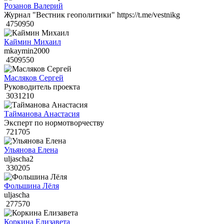
Розанов Валерий
Журнал "Вестник геополитики" https://t.me/vestnikg
4750950
Каймин Михаил
mkaymin2000
4509550
Масляков Сергей
Руководитель проекта
3031210
Тайманова Анастасия
Эксперт по нормотворчеству
721705
Ульянова Елена
uljascha2
330205
Фольшина Лёля
uljascha
277570
Коркина Елизавета