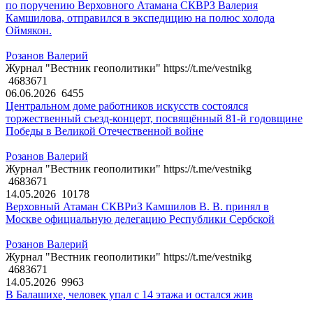
по поручению Верховного Атамана СКВРЗ Валерия
Камшилова, отправился в экспедицию на полюс холода
Оймякон.
Розанов Валерий
Журнал "Вестник геополитики" https://t.me/vestnikg
4683671
06.06.2026
6455
Центральном доме работников искусств состоялся
торжественный съезд-концерт, посвящённый 81-й годовщине
Победы в Великой Отечественной войне
Розанов Валерий
Журнал "Вестник геополитики" https://t.me/vestnikg
4683671
14.05.2026
10178
Верховный Атаман СКВРиЗ Камшилов В. В. принял в
Москве официальную делегацию Республики Сербской
Розанов Валерий
Журнал "Вестник геополитики" https://t.me/vestnikg
4683671
14.05.2026
9963
В Балашихе, человек упал с 14 этажа и остался жив