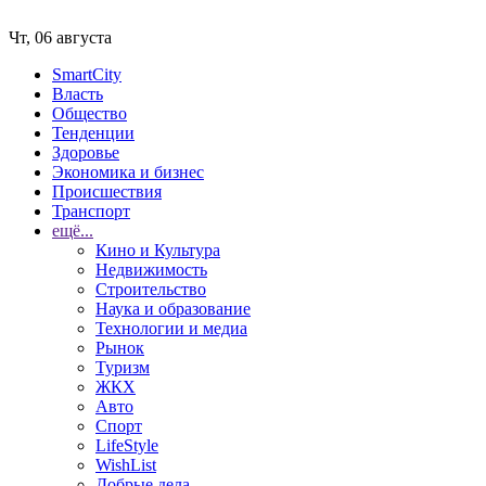
Чт, 06 августа
SmartCity
Власть
Общество
Тенденции
Здоровье
Экономика и бизнес
Происшествия
Транспорт
ещё...
Кино и Культура
Недвижимость
Строительство
Наука и образование
Технологии и медиа
Рынок
Туризм
ЖКХ
Авто
Спорт
LifeStyle
WishList
Добрые дела