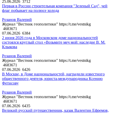
25.06.2026
3712
Первая в России строительная компания "Зеленый Сад", чей
флаг побывает на полюсе холода
Розанов Валерий
Журнал "Вестник геополитики" https://t.me/vestnikg
4683671
07.06.2026
6384
2 июня 2026 года в Московском доме национальностей
состоялся круглый стол «Возьмите меч мой: наследие В. М.
Клыкова
Розанов Валерий
Журнал "Вестник геополитики" https://t.me/vestnikg
4683671
07.06.2026
6426
В Москве, в Доме национальностей, наградили известного
общественного деятеля, юриста-международника Ксению
Фетисову
Розанов Валерий
Журнал "Вестник геополитики" https://t.me/vestnikg
4683671
07.06.2026
6435
Великий русский путешественник, казак Валентин Ефремов,