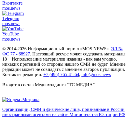
Вконтакте
mos.
news
Telegram
mos.
news
YouTube
mos.
news
© 2014-2026 Информационный портал «MOS NEWS».
ЭЛ №
ФС 77 - 68927
. Настоящий ресурс может содержать материалы
18+. Использование материалов издания - как вам угодно,
никаких претензий со стороны нашего СМИ не будет. Мнение
редакции может не совпадать с мнением авторов публикаций.
Контакты редакции:
+7 (495) 765-41-64
,
info@mos.news
Входит в состав Медиахолдинга "ТС.МЕДИА"
Организации, СМИ и физические лица, признанные в России
иностранными агентами на сайте Министерства Юстиции РФ