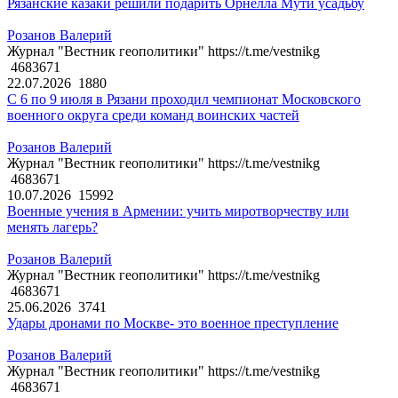
Рязанские казаки решили подарить Орнелла Мути усадьбу
Розанов Валерий
Журнал "Вестник геополитики" https://t.me/vestnikg
4683671
22.07.2026
1880
С 6 по 9 июля в Рязани проходил чемпионат Московского
военного округа среди команд воинских частей
Розанов Валерий
Журнал "Вестник геополитики" https://t.me/vestnikg
4683671
10.07.2026
15992
Военные учения в Армении: учить миротворчеству или
менять лагерь?
Розанов Валерий
Журнал "Вестник геополитики" https://t.me/vestnikg
4683671
25.06.2026
3741
Удары дронами по Москве- это военное преступление
Розанов Валерий
Журнал "Вестник геополитики" https://t.me/vestnikg
4683671