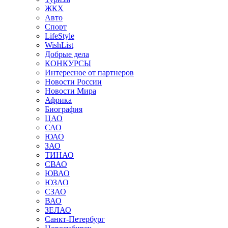
ЖКХ
Авто
Спорт
LifeStyle
WishList
Добрые дела
КОНКУРСЫ
Интересное от партнеров
Новости России
Новости Мира
Африка
Биография
ЦАО
САО
ЮАО
ЗАО
ТИНАО
СВАО
ЮВАО
ЮЗАО
СЗАО
ВАО
ЗЕЛАО
Санкт-Петербург