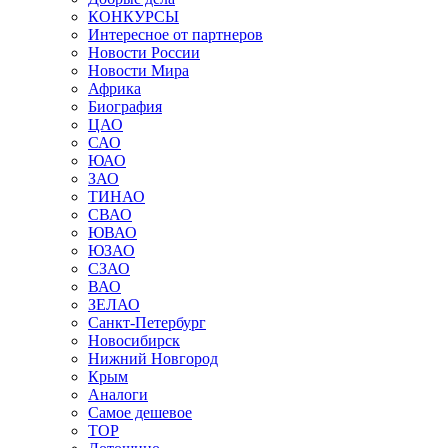
КОНКУРСЫ
Интересное от партнеров
Новости России
Новости Мира
Африка
Биография
ЦАО
САО
ЮАО
ЗАО
ТИНАО
СВАО
ЮВАО
ЮЗАО
СЗАО
ВАО
ЗЕЛАО
Санкт-Петербург
Новосибирск
Нижний Новгород
Крым
Аналоги
Самое дешевое
TOP