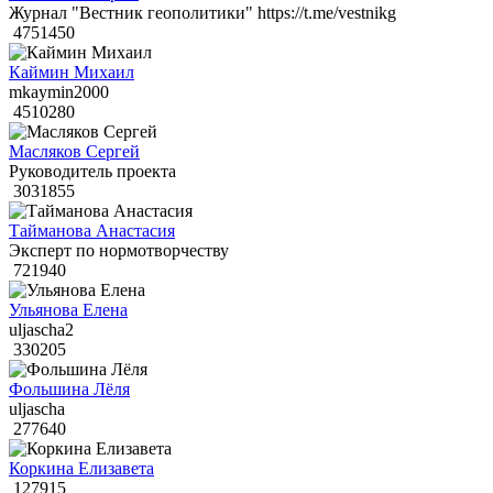
Журнал "Вестник геополитики" https://t.me/vestnikg
4751450
Каймин Михаил
mkaymin2000
4510280
Масляков Сергей
Руководитель проекта
3031855
Тайманова Анастасия
Эксперт по нормотворчеству
721940
Ульянова Елена
uljascha2
330205
Фольшина Лёля
uljascha
277640
Коркина Елизавета
127915