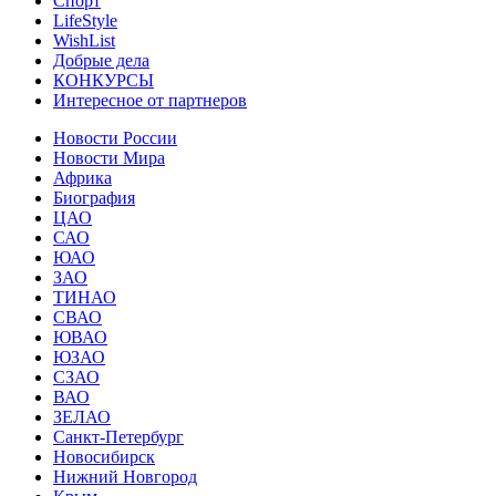
Спорт
LifeStyle
WishList
Добрые дела
КОНКУРСЫ
Интересное от партнеров
Новости России
Новости Мира
Африка
Биография
ЦАО
САО
ЮАО
ЗАО
ТИНАО
СВАО
ЮВАО
ЮЗАО
СЗАО
ВАО
ЗЕЛАО
Санкт-Петербург
Новосибирск
Нижний Новгород