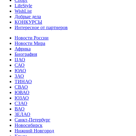
Спорт
LifeStyle
WishList
Добрые дела
КОНКУРСЫ
Интересное от партнеров
Новости России
Новости Мира
Африка
Биография
ЦАО
САО
ЮАО
ЗАО
ТИНАО
СВАО
ЮВАО
ЮЗАО
СЗАО
ВАО
ЗЕЛАО
Санкт-Петербург
Новосибирск
Нижний Новгород