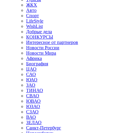
ЖКХ
Авто
Спорт
LifeStyle
WishList
Добрые дела
КОНКУРСЫ
Интересное от партнеров
Новости России
Новости Мира
Африка
Биография
ЦАО
САО
ЮАО
ЗАО
ТИНАО
СВАО
ЮВАО
ЮЗАО
СЗАО
ВАО
ЗЕЛАО
Санкт-Петербург