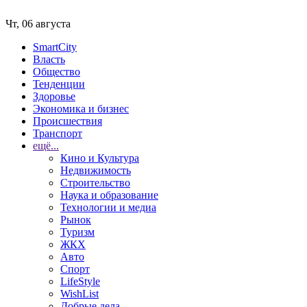
Чт, 06 августа
SmartCity
Власть
Общество
Тенденции
Здоровье
Экономика и бизнес
Происшествия
Транспорт
ещё...
Кино и Культура
Недвижимость
Строительство
Наука и образование
Технологии и медиа
Рынок
Туризм
ЖКХ
Авто
Спорт
LifeStyle
WishList
Добрые дела