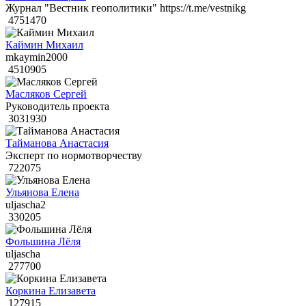
Журнал "Вестник геополитики" https://t.me/vestnikg
4751470
Каймин Михаил
mkaymin2000
4510905
Масляков Сергей
Руководитель проекта
3031930
Тайманова Анастасия
Эксперт по нормотворчеству
722075
Ульянова Елена
uljascha2
330205
Фольшина Лёля
uljascha
277700
Коркина Елизавета
127915