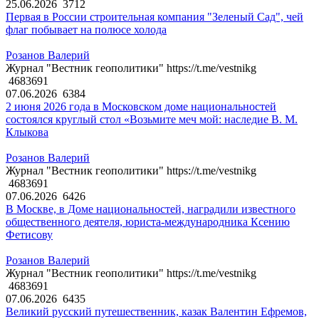
25.06.2026
3712
Первая в России строительная компания "Зеленый Сад", чей
флаг побывает на полюсе холода
Розанов Валерий
Журнал "Вестник геополитики" https://t.me/vestnikg
4683691
07.06.2026
6384
2 июня 2026 года в Московском доме национальностей
состоялся круглый стол «Возьмите меч мой: наследие В. М.
Клыкова
Розанов Валерий
Журнал "Вестник геополитики" https://t.me/vestnikg
4683691
07.06.2026
6426
В Москве, в Доме национальностей, наградили известного
общественного деятеля, юриста-международника Ксению
Фетисову
Розанов Валерий
Журнал "Вестник геополитики" https://t.me/vestnikg
4683691
07.06.2026
6435
Великий русский путешественник, казак Валентин Ефремов,