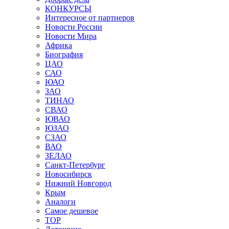
КОНКУРСЫ
Интересное от партнеров
Новости России
Новости Мира
Африка
Биография
ЦАО
САО
ЮАО
ЗАО
ТИНАО
СВАО
ЮВАО
ЮЗАО
СЗАО
ВАО
ЗЕЛАО
Санкт-Петербург
Новосибирск
Нижний Новгород
Крым
Аналоги
Самое дешевое
TOP