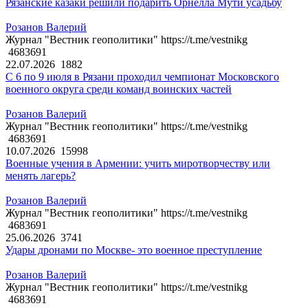
Рязанские казаки решили подарить Орнелла Мути усадьбу
Розанов Валерий
Журнал "Вестник геополитики" https://t.me/vestnikg
4683691
22.07.2026
1882
С 6 по 9 июля в Рязани проходил чемпионат Московского
военного округа среди команд воинских частей
Розанов Валерий
Журнал "Вестник геополитики" https://t.me/vestnikg
4683691
10.07.2026
15998
Военные учения в Армении: учить миротворчеству или
менять лагерь?
Розанов Валерий
Журнал "Вестник геополитики" https://t.me/vestnikg
4683691
25.06.2026
3741
Удары дронами по Москве- это военное преступление
Розанов Валерий
Журнал "Вестник геополитики" https://t.me/vestnikg
4683691