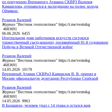
по поручению Верховного Атамана СКВРЗ Валерия
Камшилова, отправился в экспедицию на полюс холода
Оймякон.
Розанов Валерий
Журнал "Вестник геополитики" https://t.me/vestnikg
4683691
06.06.2026
6455
Центральном доме работников искусств состоялся
торжественный съезд-концерт, посвящённый 81-й годовщине
Победы в Великой Отечественной войне
Розанов Валерий
Журнал "Вестник геополитики" https://t.me/vestnikg
4683691
14.05.2026
10178
Верховный Атаман СКВРиЗ Камшилов В. В. принял в
Москве официальную делегацию Республики Сербской
Розанов Валерий
Журнал "Вестник геополитики" https://t.me/vestnikg
4683691
14.05.2026
9963
В Балашихе, человек упал с 14 этажа и остался жив