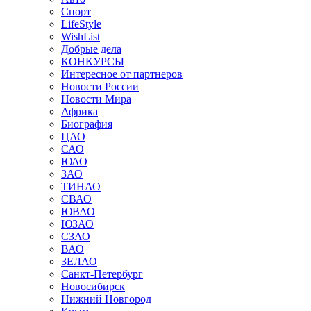
Спорт
LifeStyle
WishList
Добрые дела
КОНКУРСЫ
Интересное от партнеров
Новости России
Новости Мира
Африка
Биография
ЦАО
САО
ЮАО
ЗАО
ТИНАО
СВАО
ЮВАО
ЮЗАО
СЗАО
ВАО
ЗЕЛАО
Санкт-Петербург
Новосибирск
Нижний Новгород