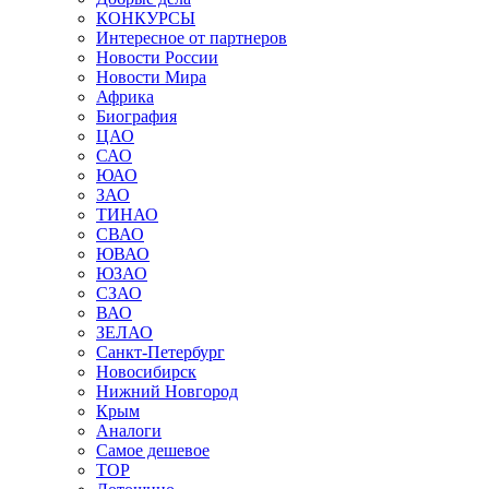
КОНКУРСЫ
Интересное от партнеров
Новости России
Новости Мира
Африка
Биография
ЦАО
САО
ЮАО
ЗАО
ТИНАО
СВАО
ЮВАО
ЮЗАО
СЗАО
ВАО
ЗЕЛАО
Санкт-Петербург
Новосибирск
Нижний Новгород
Крым
Аналоги
Самое дешевое
TOP