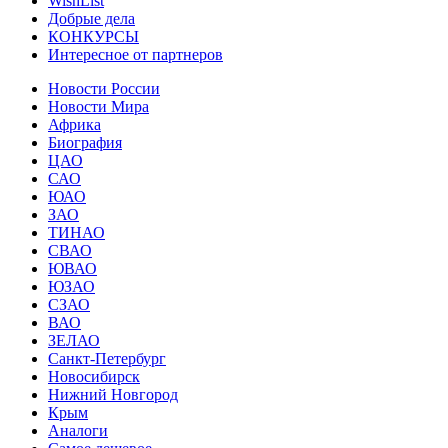
WishList
Добрые дела
КОНКУРСЫ
Интересное от партнеров
Новости России
Новости Мира
Африка
Биография
ЦАО
САО
ЮАО
ЗАО
ТИНАО
СВАО
ЮВАО
ЮЗАО
СЗАО
ВАО
ЗЕЛАО
Санкт-Петербург
Новосибирск
Нижний Новгород
Крым
Аналоги