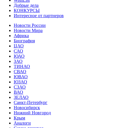
WishList
Добрые дела
КОНКУРСЫ
Интересное от партнеров
Новости России
Новости Мира
Африка
Биография
ЦАО
САО
ЮАО
ЗАО
ТИНАО
СВАО
ЮВАО
ЮЗАО
СЗАО
ВАО
ЗЕЛАО
Санкт-Петербург
Новосибирск
Нижний Новгород
Крым
Аналоги