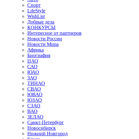
Спорт
LifeStyle
WishList
Добрые дела
КОНКУРСЫ
Интересное от партнеров
Новости России
Новости Мира
Африка
Биография
ЦАО
САО
ЮАО
ЗАО
ТИНАО
СВАО
ЮВАО
ЮЗАО
СЗАО
ВАО
ЗЕЛАО
Санкт-Петербург
Новосибирск
Нижний Новгород