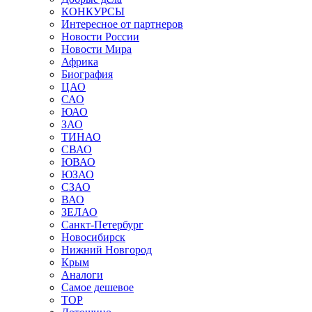
КОНКУРСЫ
Интересное от партнеров
Новости России
Новости Мира
Африка
Биография
ЦАО
САО
ЮАО
ЗАО
ТИНАО
СВАО
ЮВАО
ЮЗАО
СЗАО
ВАО
ЗЕЛАО
Санкт-Петербург
Новосибирск
Нижний Новгород
Крым
Аналоги
Самое дешевое
TOP