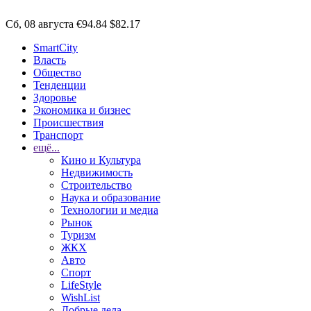
Сб, 08 августа
€94.84
$82.17
SmartCity
Власть
Общество
Тенденции
Здоровье
Экономика и бизнес
Происшествия
Транспорт
ещё...
Кино и Культура
Недвижимость
Строительство
Наука и образование
Технологии и медиа
Рынок
Туризм
ЖКХ
Авто
Спорт
LifeStyle
WishList
Добрые дела