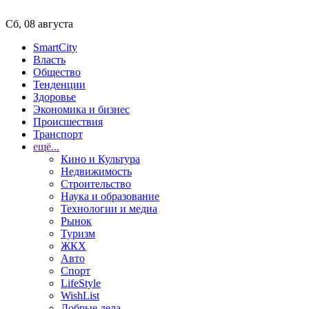
Сб, 08 августа
SmartCity
Власть
Общество
Тенденции
Здоровье
Экономика и бизнес
Происшествия
Транспорт
ещё...
Кино и Культура
Недвижимость
Строительство
Наука и образование
Технологии и медиа
Рынок
Туризм
ЖКХ
Авто
Спорт
LifeStyle
WishList
Добрые дела