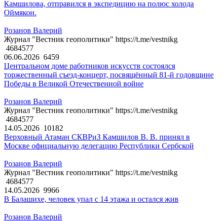
Камшилова, отправился в экспедицию на полюс холода
Оймякон.
Розанов Валерий
Журнал "Вестник геополитики" https://t.me/vestnikg
4684577
06.06.2026
6459
Центральном доме работников искусств состоялся
торжественный съезд-концерт, посвящённый 81-й годовщине
Победы в Великой Отечественной войне
Розанов Валерий
Журнал "Вестник геополитики" https://t.me/vestnikg
4684577
14.05.2026
10182
Верховный Атаман СКВРиЗ Камшилов В. В. принял в
Москве официальную делегацию Республики Сербской
Розанов Валерий
Журнал "Вестник геополитики" https://t.me/vestnikg
4684577
14.05.2026
9966
В Балашихе, человек упал с 14 этажа и остался жив
Розанов Валерий