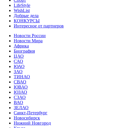
Спорт
LifeStyle
WishList
Добрые дела
КОНКУРСЫ
Интересное от партнеров
Новости России
Новости Мира
Африка
Биография
ЦАО
САО
ЮАО
ЗАО
ТИНАО
СВАО
ЮВАО
ЮЗАО
СЗАО
ВАО
ЗЕЛАО
Санкт-Петербург
Новосибирск
Нижний Новгород