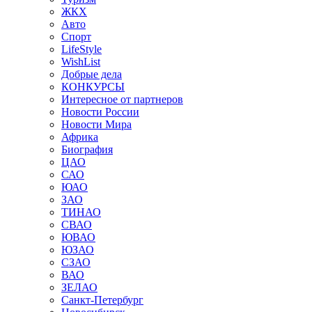
ЖКХ
Авто
Спорт
LifeStyle
WishList
Добрые дела
КОНКУРСЫ
Интересное от партнеров
Новости России
Новости Мира
Африка
Биография
ЦАО
САО
ЮАО
ЗАО
ТИНАО
СВАО
ЮВАО
ЮЗАО
СЗАО
ВАО
ЗЕЛАО
Санкт-Петербург