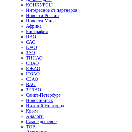
КОНКУРСЫ
Интересное от партнеров
Новости России
Новости Мира
Африка
Биография
ЦАО
САО
ЮАО
ЗАО
ТИНАО
СВАО
ЮВАО
ЮЗАО
СЗАО
ВАО
ЗЕЛАО
Санкт-Петербург
Новосибирск
Нижний Новгород
Крым
Аналоги
Самое дешевое
TOP