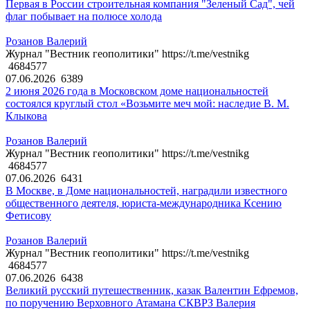
Первая в России строительная компания "Зеленый Сад", чей
флаг побывает на полюсе холода
Розанов Валерий
Журнал "Вестник геополитики" https://t.me/vestnikg
4684577
07.06.2026
6389
2 июня 2026 года в Московском доме национальностей
состоялся круглый стол «Возьмите меч мой: наследие В. М.
Клыкова
Розанов Валерий
Журнал "Вестник геополитики" https://t.me/vestnikg
4684577
07.06.2026
6431
В Москве, в Доме национальностей, наградили известного
общественного деятеля, юриста-международника Ксению
Фетисову
Розанов Валерий
Журнал "Вестник геополитики" https://t.me/vestnikg
4684577
07.06.2026
6438
Великий русский путешественник, казак Валентин Ефремов,
по поручению Верховного Атамана СКВРЗ Валерия