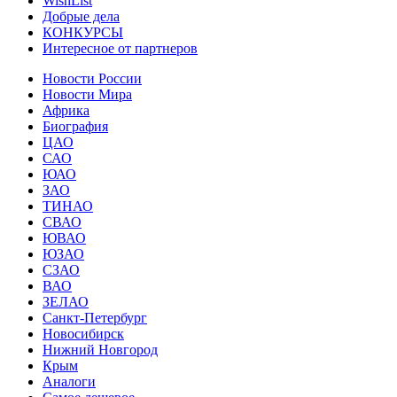
WishList
Добрые дела
КОНКУРСЫ
Интересное от партнеров
Новости России
Новости Мира
Африка
Биография
ЦАО
САО
ЮАО
ЗАО
ТИНАО
СВАО
ЮВАО
ЮЗАО
СЗАО
ВАО
ЗЕЛАО
Санкт-Петербург
Новосибирск
Нижний Новгород
Крым
Аналоги