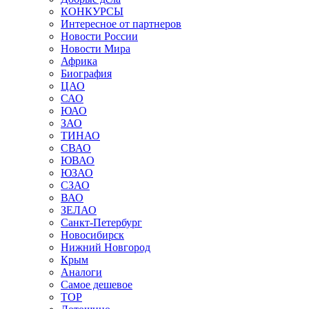
КОНКУРСЫ
Интересное от партнеров
Новости России
Новости Мира
Африка
Биография
ЦАО
САО
ЮАО
ЗАО
ТИНАО
СВАО
ЮВАО
ЮЗАО
СЗАО
ВАО
ЗЕЛАО
Санкт-Петербург
Новосибирск
Нижний Новгород
Крым
Аналоги
Самое дешевое
TOP