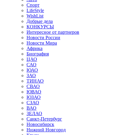
Спорт
LifeStyle
WishList
Добрые дела
КОНКУРСЫ
Интересное от партнеров
Новости России
Новости Мира
Африка
Биография
ЦАО
САО
ЮАО
ЗАО
ТИНАО
СВАО
ЮВАО
ЮЗАО
СЗАО
ВАО
ЗЕЛАО
Санкт-Петербург
Новосибирск
Нижний Новгород