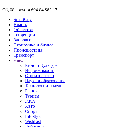
Сб, 08 августа
€94.84
$82.17
SmartCity
Власть
Общество
Тенденции
Здоровье
Экономика и бизнес
Происшествия
Транспорт
ещё...
Кино и Культура
Недвижимость
Строительство
Наука и образование
Технологии и медиа
Рынок
Туризм
ЖКХ
Авто
Спорт
LifeStyle
WishList
Добрые дела