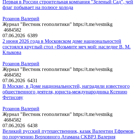
Первая в России строительная компания "Зеленый Сад", чей
флаг побывает на полюсе холода
Розанов Валерий
Журнал "Вестник геополитики" https://t.me/vestnikg
4684582
07.06.2026
6389
2 июня 2026 года в Московском доме национальностей
состоялся круглый стол «Возьмите меч мой: наследие В. М.
Клыкова
Розанов Валерий
Журнал "Вестник геополитики" https://t.me/vestnikg
4684582
07.06.2026
6431
В Москве, в Доме национальностей, наградили известного
общественного деятеля, юриста-международника Ксению
Фетисову
Розанов Валерий
Журнал "Вестник геополитики" https://t.me/vestnikg
4684582
07.06.2026
6438
Великий русский путешественник, казак Валентин Ефремов,
по поручению Верховного Атамана СКВРЗ Валерия