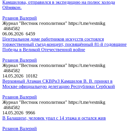
Камшилова, отправился в экспедицию на полюс холода
Оймякон.
Розанов Валерий
Журнал "Вестник геополитики" https://t.me/vestnikg
4684582
06.06.2026
6459
Центральном доме работников искусств состоялся
торжественный съезд-концерт, посвящённый 81-й годовщине
Победы в Великой Отечественной войне
Розанов Валерий
Журнал "Вестник геополитики" https://t.me/vestnikg
4684582
14.05.2026
10182
Верховный Атаман СКВРиЗ Камшилов В. В. принял в
Москве официальную делегацию Республики Сербской
Розанов Валерий
Журнал "Вестник геополитики" https://t.me/vestnikg
4684582
14.05.2026
9966
В Балашихе, человек упал с 14 этажа и остался жив
Розанов Валерий