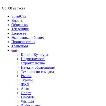
Сб, 08 августа
SmartCity
Власть
Общество
Тенденции
Здоровье
Экономика и бизнес
Происшествия
Транспорт
ещё...
Кино и Культура
Недвижимость
Строительство
Наука и образование
Технологии и медиа
Рынок
Туризм
ЖКХ
Авто
Спорт
LifeStyle
WishList
Добрые дела