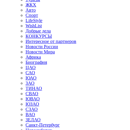
ЖКХ
Авто
Спорт
LifeStyle
WishList
Добрые дела
КОНКУРСЫ
Интересное от партнеров
Новости России
Новости Мира
Африка
Биография
ЦАО
САО
ЮАО
ЗАО
ТИНАО
СВАО
ЮВАО
ЮЗАО
СЗАО
ВАО
ЗЕЛАО
Санкт-Петербург