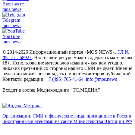
Вконтакте
mos.
news
Telegram
mos.
news
YouTube
mos.
news
© 2014-2026 Информационный портал «MOS NEWS».
ЭЛ №
ФС 77 - 68927
. Настоящий ресурс может содержать материалы
18+. Использование материалов издания - как вам угодно,
никаких претензий со стороны нашего СМИ не будет. Мнение
редакции может не совпадать с мнением авторов публикаций.
Контакты редакции:
+7 (495) 765-41-64
,
info@mos.news
Входит в состав Медиахолдинга "ТС.МЕДИА"
Организации, СМИ и физические лица, признанные в России
иностранными агентами на сайте Министерства Юстиции РФ