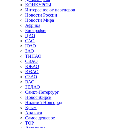
КОНКУРСЫ
Интересное от партнеров
Новости России
Новости Мира
Африка
Биография
ЦАО
САО
ЮАО
ЗАО
ТИНАО
СВАО
ЮВАО
ЮЗАО
СЗАО
ВАО
ЗЕЛАО
Санкт-Петербург
Новосибирск
Нижний Новгород
Крым
Аналоги
Самое дешевое
TOP