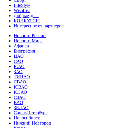
Спорт
LifeStyle
WishList
Добрые дела
КОНКУРСЫ
Интересное от партнеров
Новости России
Новости Мира
Африка
Биография
ЦАО
САО
ЮАО
ЗАО
ТИНАО
СВАО
ЮВАО
ЮЗАО
СЗАО
ВАО
ЗЕЛАО
Санкт-Петербург
Новосибирск
Нижний Новгород