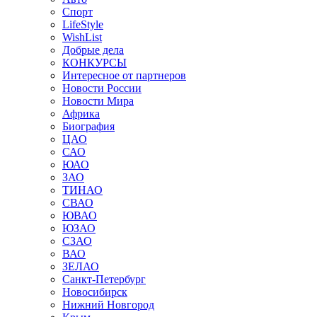
Спорт
LifeStyle
WishList
Добрые дела
КОНКУРСЫ
Интересное от партнеров
Новости России
Новости Мира
Африка
Биография
ЦАО
САО
ЮАО
ЗАО
ТИНАО
СВАО
ЮВАО
ЮЗАО
СЗАО
ВАО
ЗЕЛАО
Санкт-Петербург
Новосибирск
Нижний Новгород