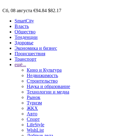
Сб, 08 августа
€94.84
$82.17
SmartCity
Власть
Общество
Тенденции
Здоровье
Экономика и бизнес
Происшествия
Транспорт
ещё...
Кино и Культура
Недвижимость
Строительство
Наука и образование
Технологии и медиа
Рынок
Туризм
ЖКХ
Авто
Спорт
LifeStyle
WishList
Добрые дела