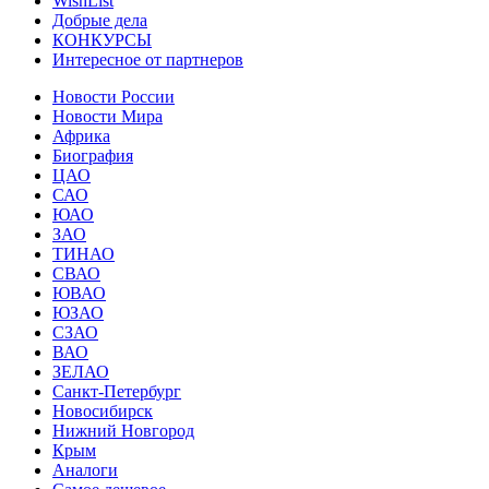
WishList
Добрые дела
КОНКУРСЫ
Интересное от партнеров
Новости России
Новости Мира
Африка
Биография
ЦАО
САО
ЮАО
ЗАО
ТИНАО
СВАО
ЮВАО
ЮЗАО
СЗАО
ВАО
ЗЕЛАО
Санкт-Петербург
Новосибирск
Нижний Новгород
Крым
Аналоги