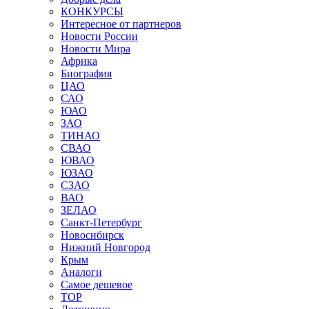
КОНКУРСЫ
Интересное от партнеров
Новости России
Новости Мира
Африка
Биография
ЦАО
САО
ЮАО
ЗАО
ТИНАО
СВАО
ЮВАО
ЮЗАО
СЗАО
ВАО
ЗЕЛАО
Санкт-Петербург
Новосибирск
Нижний Новгород
Крым
Аналоги
Самое дешевое
TOP