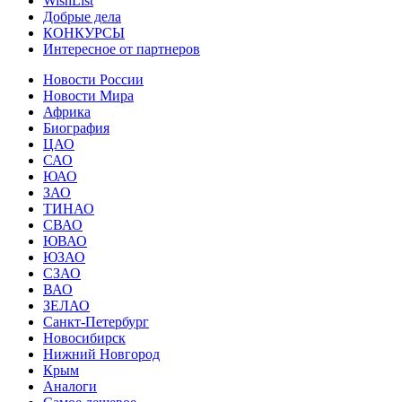
WishList
Добрые дела
КОНКУРСЫ
Интересное от партнеров
Новости России
Новости Мира
Африка
Биография
ЦАО
САО
ЮАО
ЗАО
ТИНАО
СВАО
ЮВАО
ЮЗАО
СЗАО
ВАО
ЗЕЛАО
Санкт-Петербург
Новосибирск
Нижний Новгород
Крым
Аналоги