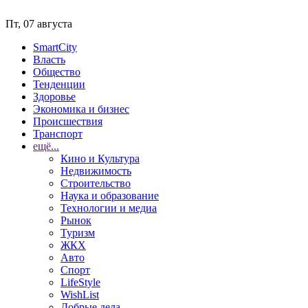
Пт, 07 августа
SmartCity
Власть
Общество
Тенденции
Здоровье
Экономика и бизнес
Происшествия
Транспорт
ещё...
Кино и Культура
Недвижимость
Строительство
Наука и образование
Технологии и медиа
Рынок
Туризм
ЖКХ
Авто
Спорт
LifeStyle
WishList
Добрые дела