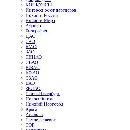
КОНКУРСЫ
Интересное от партнеров
Новости России
Новости Мира
Африка
Биография
ЦАО
САО
ЮАО
ЗАО
ТИНАО
СВАО
ЮВАО
ЮЗАО
СЗАО
ВАО
ЗЕЛАО
Санкт-Петербург
Новосибирск
Нижний Новгород
Крым
Аналоги
Самое дешевое
TOP