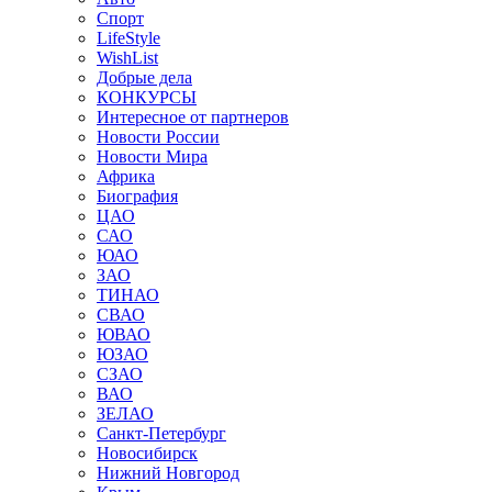
Спорт
LifeStyle
WishList
Добрые дела
КОНКУРСЫ
Интересное от партнеров
Новости России
Новости Мира
Африка
Биография
ЦАО
САО
ЮАО
ЗАО
ТИНАО
СВАО
ЮВАО
ЮЗАО
СЗАО
ВАО
ЗЕЛАО
Санкт-Петербург
Новосибирск
Нижний Новгород