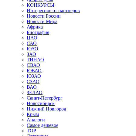
КОНКУРСЫ
Интересное от партнеров
Новости России
Новости Мира
Африка
Биография
ЦАО
САО
ЮАО
ЗАО
ТИНАО
СВАО
ЮВАО
ЮЗАО
СЗАО
ВАО
ЗЕЛАО
Санкт-Петербург
Новосибирск
Нижний Новгород
Крым
Аналоги
Самое дешевое
TOP