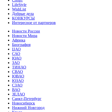
Спорт
LifeStyle
WishList
Добрые дела
КОНКУРСЫ
Интересное от партнеров
Новости России
Новости Мира
Африка
Биография
ЦАО
САО
ЮАО
ЗАО
ТИНАО
СВАО
ЮВАО
ЮЗАО
СЗАО
ВАО
ЗЕЛАО
Санкт-Петербург
Новосибирск
Нижний Новгород