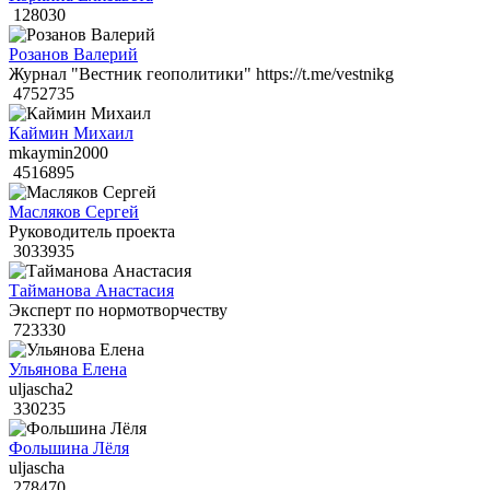
128030
Розанов Валерий
Журнал "Вестник геополитики" https://t.me/vestnikg
4752735
Каймин Михаил
mkaymin2000
4516895
Масляков Сергей
Руководитель проекта
3033935
Тайманова Анастасия
Эксперт по нормотворчеству
723330
Ульянова Елена
uljascha2
330235
Фольшина Лёля
uljascha
278470