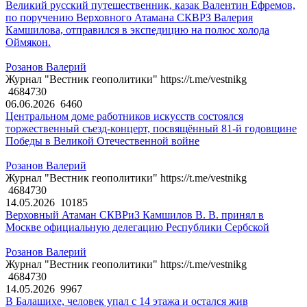
Великий русский путешественник, казак Валентин Ефремов,
по поручению Верховного Атамана СКВРЗ Валерия
Камшилова, отправился в экспедицию на полюс холода
Оймякон.
Розанов Валерий
Журнал "Вестник геополитики" https://t.me/vestnikg
4684730
06.06.2026
6460
Центральном доме работников искусств состоялся
торжественный съезд-концерт, посвящённый 81-й годовщине
Победы в Великой Отечественной войне
Розанов Валерий
Журнал "Вестник геополитики" https://t.me/vestnikg
4684730
14.05.2026
10185
Верховный Атаман СКВРиЗ Камшилов В. В. принял в
Москве официальную делегацию Республики Сербской
Розанов Валерий
Журнал "Вестник геополитики" https://t.me/vestnikg
4684730
14.05.2026
9967
В Балашихе, человек упал с 14 этажа и остался жив