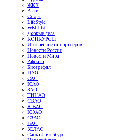
ЖКХ
Авто
Спорт
LifeStyle
WishList
Добрые дела
КОНКУРСЫ
Интересное от партнеров
Новости России
Новости Мира
Африка
Биография
ЦАО
САО
ЮАО
ЗАО
ТИНАО
СВАО
ЮВАО
ЮЗАО
СЗАО
ВАО
ЗЕЛАО
Санкт-Петербург