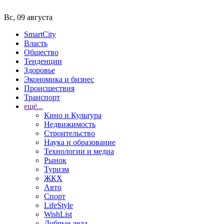
Вс, 09 августа
SmartCity
Власть
Общество
Тенденции
Здоровье
Экономика и бизнес
Происшествия
Транспорт
ещё...
Кино и Культура
Недвижимость
Строительство
Наука и образование
Технологии и медиа
Рынок
Туризм
ЖКХ
Авто
Спорт
LifeStyle
WishList
Добрые дела