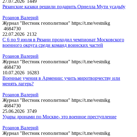
27.07.2026
1449
Рязанские казаки решили подарить Орнелла Мути усадьбу
Розанов Валерий
Журнал "Вестник геополитики" https://t.me/vestnikg
4684730
22.07.2026
2132
С 6 по 9 июля в Рязани проходил чемпионат Московского
военного округа среди команд воинских частей
Розанов Валерий
Журнал "Вестник геополитики" https://t.me/vestnikg
4684730
10.07.2026
16283
Военные учения в Армении: учить миротворчеству или
менять лагерь?
Розанов Валерий
Журнал "Вестник геополитики" https://t.me/vestnikg
4684730
25.06.2026
3749
Удары дронами по Москве- это военное преступление
Розанов Валерий
Журнал "Вестник геополитики" https://t.me/vestnikg