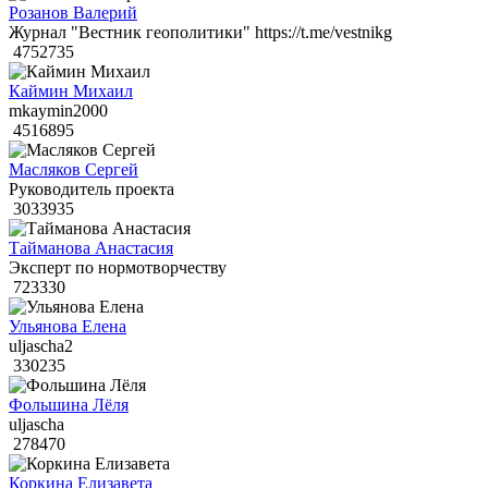
Розанов Валерий
Журнал "Вестник геополитики" https://t.me/vestnikg
4752735
Каймин Михаил
mkaymin2000
4516895
Масляков Сергей
Руководитель проекта
3033935
Тайманова Анастасия
Эксперт по нормотворчеству
723330
Ульянова Елена
uljascha2
330235
Фольшина Лёля
uljascha
278470
Коркина Елизавета