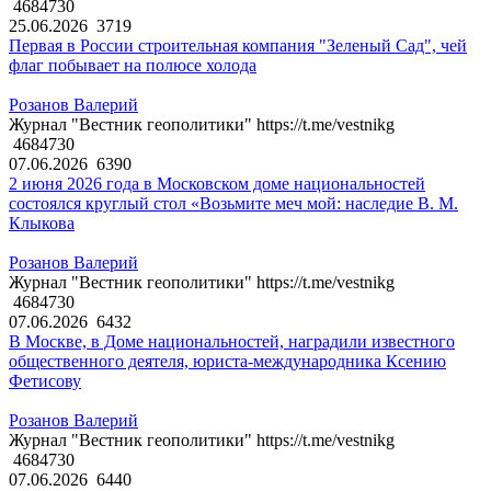
4684730
25.06.2026
3719
Первая в России строительная компания "Зеленый Сад", чей
флаг побывает на полюсе холода
Розанов Валерий
Журнал "Вестник геополитики" https://t.me/vestnikg
4684730
07.06.2026
6390
2 июня 2026 года в Московском доме национальностей
состоялся круглый стол «Возьмите меч мой: наследие В. М.
Клыкова
Розанов Валерий
Журнал "Вестник геополитики" https://t.me/vestnikg
4684730
07.06.2026
6432
В Москве, в Доме национальностей, наградили известного
общественного деятеля, юриста-международника Ксению
Фетисову
Розанов Валерий
Журнал "Вестник геополитики" https://t.me/vestnikg
4684730
07.06.2026
6440