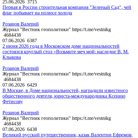
25.06.2026
3715
Первая в России строительная компания "Зеленый Сад", чей
флаг побывает на полюсе холода
Розанов Валерий
Журнал "Вестник геополитики" https://t.me/vestnikg
4684438
07.06.2026
6387
2 июня 2026 года в Московском доме национальностей
состоялся круглый стол «Возьмите меч мой: наследие В. М.
Клыкова
Розанов Валерий
Журнал "Вестник геополитики" https://t.me/vestnikg
4684438
07.06.2026
6429
В Москве, в Доме национальностей, наградили известного
общественного деятеля, юриста-международника Ксению
Фетисову
Розанов Валерий
Журнал "Вестник геополитики" https://t.me/vestnikg
4684438
07.06.2026
6438
Великий русский путешественник, казак Валентин Ефремов,