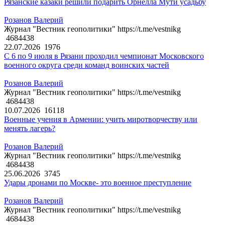
Рязанские казаки решили подарить Орнелла Мути усадьбу
Розанов Валерий
Журнал "Вестник геополитики" https://t.me/vestnikg
4684438
22.07.2026
1976
С 6 по 9 июля в Рязани проходил чемпионат Московского
военного округа среди команд воинских частей
Розанов Валерий
Журнал "Вестник геополитики" https://t.me/vestnikg
4684438
10.07.2026
16118
Военные учения в Армении: учить миротворчеству или
менять лагерь?
Розанов Валерий
Журнал "Вестник геополитики" https://t.me/vestnikg
4684438
25.06.2026
3745
Удары дронами по Москве- это военное преступление
Розанов Валерий
Журнал "Вестник геополитики" https://t.me/vestnikg
4684438