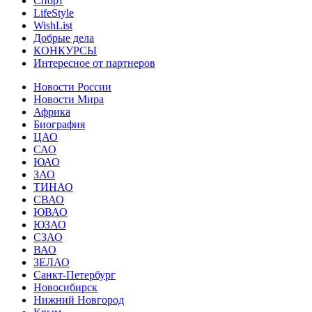
Спорт
LifeStyle
WishList
Добрые дела
КОНКУРСЫ
Интересное от партнеров
Новости России
Новости Мира
Африка
Биография
ЦАО
САО
ЮАО
ЗАО
ТИНАО
СВАО
ЮВАО
ЮЗАО
СЗАО
ВАО
ЗЕЛАО
Санкт-Петербург
Новосибирск
Нижний Новгород