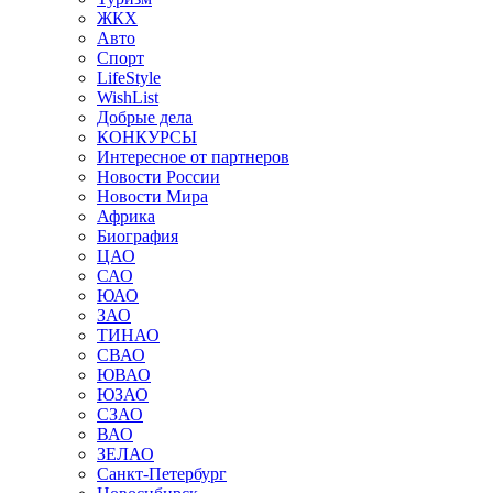
ЖКХ
Авто
Спорт
LifeStyle
WishList
Добрые дела
КОНКУРСЫ
Интересное от партнеров
Новости России
Новости Мира
Африка
Биография
ЦАО
САО
ЮАО
ЗАО
ТИНАО
СВАО
ЮВАО
ЮЗАО
СЗАО
ВАО
ЗЕЛАО
Санкт-Петербург