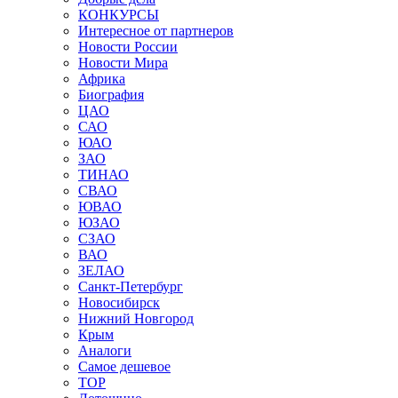
КОНКУРСЫ
Интересное от партнеров
Новости России
Новости Мира
Африка
Биография
ЦАО
САО
ЮАО
ЗАО
ТИНАО
СВАО
ЮВАО
ЮЗАО
СЗАО
ВАО
ЗЕЛАО
Санкт-Петербург
Новосибирск
Нижний Новгород
Крым
Аналоги
Самое дешевое
TOP