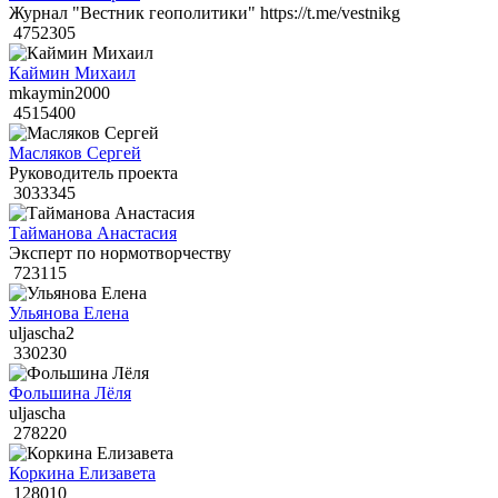
Журнал "Вестник геополитики" https://t.me/vestnikg
4752305
Каймин Михаил
mkaymin2000
4515400
Масляков Сергей
Руководитель проекта
3033345
Тайманова Анастасия
Эксперт по нормотворчеству
723115
Ульянова Елена
uljascha2
330230
Фольшина Лёля
uljascha
278220
Коркина Елизавета
128010