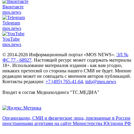
Вконтакте
mos.
news
Telegram
mos.
news
YouTube
mos.
news
© 2014-2026 Информационный портал «MOS NEWS».
ЭЛ №
ФС 77 - 68927
. Настоящий ресурс может содержать материалы
18+. Использование материалов издания - как вам угодно,
никаких претензий со стороны нашего СМИ не будет. Мнение
редакции может не совпадать с мнением авторов публикаций.
Контакты редакции:
+7 (495) 765-41-64
,
info@mos.news
Входит в состав Медиахолдинга "ТС.МЕДИА"
Организации, СМИ и физические лица, признанные в России
иностранными агентами на сайте Министерства Юстиции РФ