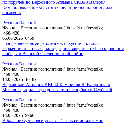
по поручению Верховного Атамана СКВРЗ Валерия
Камшилова, отправился в экспедицию на полюс холода
Оймякон.
Розанов Валерий
Журнал "Вестник геополитики" https://t.me/vestnikg
4684438
06.06.2026
6459
Центральном доме работников искусств состоялся
торжественный съезд-концерт, посвящённый 81-й годовщине
Победы в Великой Отечественной войне
Розанов Валерий
Журнал "Вестник геополитики" https://t.me/vestnikg
4684438
14.05.2026
10182
Верховный Атаман СКВРиЗ Камшилов В. В. принял в
Москве официальную делегацию Республики Сербской
Розанов Валерий
Журнал "Вестник геополитики" https://t.me/vestnikg
4684438
14.05.2026
9966
В Балашихе, человек упал с 14 этажа и остался жив