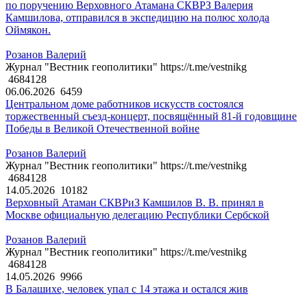
по поручению Верховного Атамана СКВРЗ Валерия
Камшилова, отправился в экспедицию на полюс холода
Оймякон.
Розанов Валерий
Журнал "Вестник геополитики" https://t.me/vestnikg
4684128
06.06.2026
6459
Центральном доме работников искусств состоялся
торжественный съезд-концерт, посвящённый 81-й годовщине
Победы в Великой Отечественной войне
Розанов Валерий
Журнал "Вестник геополитики" https://t.me/vestnikg
4684128
14.05.2026
10182
Верховный Атаман СКВРиЗ Камшилов В. В. принял в
Москве официальную делегацию Республики Сербской
Розанов Валерий
Журнал "Вестник геополитики" https://t.me/vestnikg
4684128
14.05.2026
9966
В Балашихе, человек упал с 14 этажа и остался жив