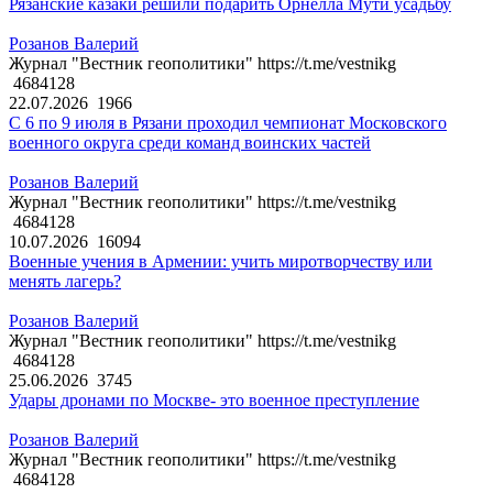
Рязанские казаки решили подарить Орнелла Мути усадьбу
Розанов Валерий
Журнал "Вестник геополитики" https://t.me/vestnikg
4684128
22.07.2026
1966
С 6 по 9 июля в Рязани проходил чемпионат Московского
военного округа среди команд воинских частей
Розанов Валерий
Журнал "Вестник геополитики" https://t.me/vestnikg
4684128
10.07.2026
16094
Военные учения в Армении: учить миротворчеству или
менять лагерь?
Розанов Валерий
Журнал "Вестник геополитики" https://t.me/vestnikg
4684128
25.06.2026
3745
Удары дронами по Москве- это военное преступление
Розанов Валерий
Журнал "Вестник геополитики" https://t.me/vestnikg
4684128