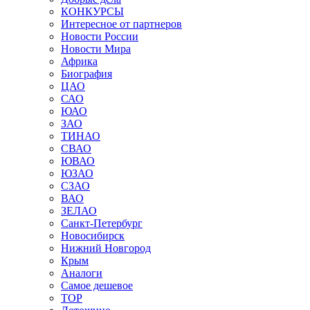
КОНКУРСЫ
Интересное от партнеров
Новости России
Новости Мира
Африка
Биография
ЦАО
САО
ЮАО
ЗАО
ТИНАО
СВАО
ЮВАО
ЮЗАО
СЗАО
ВАО
ЗЕЛАО
Санкт-Петербург
Новосибирск
Нижний Новгород
Крым
Аналоги
Самое дешевое
TOP