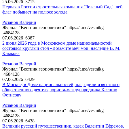
25.06.2026
3715
Первая в России строительная компания "Зеленый Сад", чей
флаг побывает на полюсе холода
Розанов Валерий
Журнал "Вестник геополитики" https://t.me/vestnikg
4684128
07.06.2026
6387
2 июня 2026 года в Московском доме национальностей
состоялся круглый стол «Возьмите меч мой: наследие В. М.
Клыкова
Розанов Валерий
Журнал "Вестник геополитики" https://t.me/vestnikg
4684128
07.06.2026
6429
В Москве, в Доме национальностей, наградили известного
общественного деятеля, юриста-международника Ксению
Фетисову
Розанов Валерий
Журнал "Вестник геополитики" https://t.me/vestnikg
4684128
07.06.2026
6438
Великий русский путешественник, казак Валентин Ефремов,