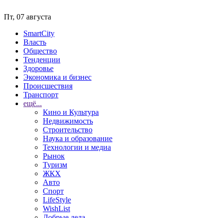
Пт, 07 августа
SmartCity
Власть
Общество
Тенденции
Здоровье
Экономика и бизнес
Происшествия
Транспорт
ещё...
Кино и Культура
Недвижимость
Строительство
Наука и образование
Технологии и медиа
Рынок
Туризм
ЖКХ
Авто
Спорт
LifeStyle
WishList
Добрые дела