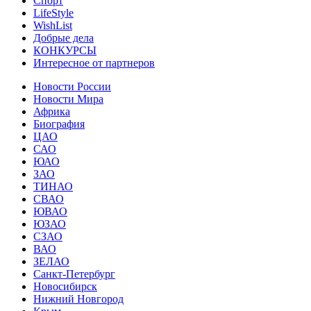
Спорт
LifeStyle
WishList
Добрые дела
КОНКУРСЫ
Интересное от партнеров
Новости России
Новости Мира
Африка
Биография
ЦАО
САО
ЮАО
ЗАО
ТИНАО
СВАО
ЮВАО
ЮЗАО
СЗАО
ВАО
ЗЕЛАО
Санкт-Петербург
Новосибирск
Нижний Новгород