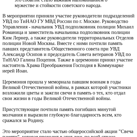
мужестве и стойкости советского народа.
В мероприятии приняли участие руководители подразделений
УВД по ТиНАО ГУ МВД России по г. Москве. Руководство
Управления - начальник УВД подполковник полиции Михаил
Романица и заместитель начальника подполковник полиции
Ким Лернер, а также руководители территориальных Отделов
полиции Новой Москвы. Вместе с ними почтили память
павших представитель Общественного совета при УВД
Александр Осипов и председатель Совета ветеранов УВД по
ТиНАО Галина Поцепня. Также в церемонии принял участие
настоятель Храма Преображения Господня в Коммунарке
иерей Иоан.
Церемония прошла у мемориала павшим воинам в годы
Великой Отечественной войны, в рамках которой участники
возложили цветы и зажгли свечи в память о тех, кто отдал
свои жизни в годы Великой Отечественной войны.
Присутствующие почтили память погибших минутой
молчания и выразили глубокую благодарность всем, кто
сражался за Родину.
Это мероприятие стало частью общероссийской акции "Свеча
памяти", которая проходит в этот день по всей стране,