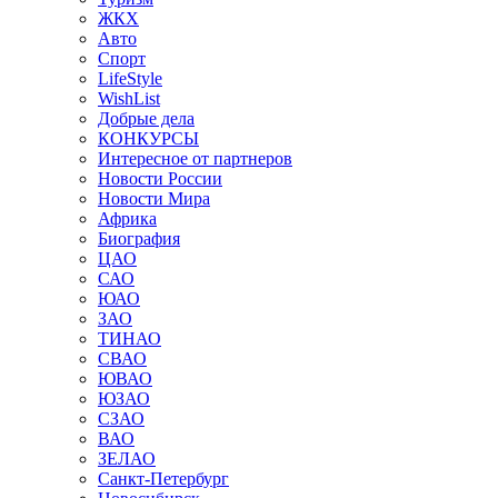
ЖКХ
Авто
Спорт
LifeStyle
WishList
Добрые дела
КОНКУРСЫ
Интересное от партнеров
Новости России
Новости Мира
Африка
Биография
ЦАО
САО
ЮАО
ЗАО
ТИНАО
СВАО
ЮВАО
ЮЗАО
СЗАО
ВАО
ЗЕЛАО
Санкт-Петербург