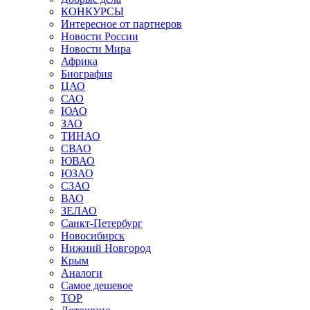
КОНКУРСЫ
Интересное от партнеров
Новости России
Новости Мира
Африка
Биография
ЦАО
САО
ЮАО
ЗАО
ТИНАО
СВАО
ЮВАО
ЮЗАО
СЗАО
ВАО
ЗЕЛАО
Санкт-Петербург
Новосибирск
Нижний Новгород
Крым
Аналоги
Самое дешевое
TOP