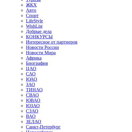
ЖКХ
Авто
Спорт
LifeStyle
WishList
Добрые дела
КОНКУРСЫ
Интересное от партнеров
Новости России
Новости Мира
Африка
Биография
ЦАО
САО
ЮАО
ЗАО
ТИНАО
СВАО
ЮВАО
ЮЗАО
СЗАО
ВАО
ЗЕЛАО
Санкт-Петербург