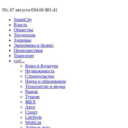
Пт, 07 августа
€94.06
$81.41
SmartCity
Власть
Общество
Тенденции
Здоровье
Экономика и бизнес
Происшествия
Транспорт
ещё...
Кино и Культура
Недвижимость
Строительство
Наука и образование
Технологии и медиа
Рынок
Туризм
ЖКХ
Авто
Спорт
LifeStyle
WishList
Добрые дела