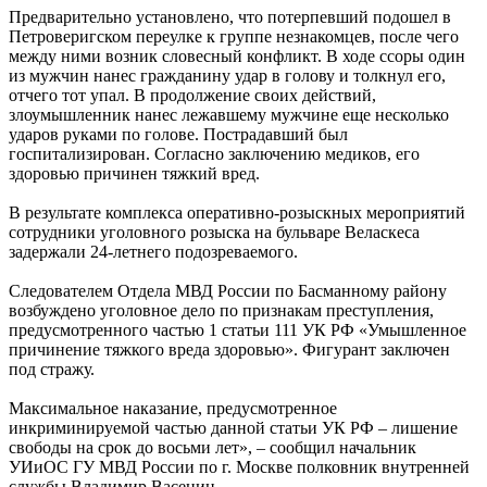
Предварительно установлено, что потерпевший подошел в
Петроверигском переулке к группе незнакомцев, после чего
между ними возник словесный конфликт. В ходе ссоры один
из мужчин нанес гражданину удар в голову и толкнул его,
отчего тот упал. В продолжение своих действий,
злоумышленник нанес лежавшему мужчине еще несколько
ударов руками по голове. Пострадавший был
госпитализирован. Согласно заключению медиков, его
здоровью причинен тяжкий вред.
В результате комплекса оперативно-розыскных мероприятий
сотрудники уголовного розыска на бульваре Веласкеса
задержали 24-летнего подозреваемого.
Следователем Отдела МВД России по Басманному району
возбуждено уголовное дело по признакам преступления,
предусмотренного частью 1 статьи 111 УК РФ «Умышленное
причинение тяжкого вреда здоровью». Фигурант заключен
под стражу.
Максимальное наказание, предусмотренное
инкриминируемой частью данной статьи УК РФ – лишение
свободы на срок до восьми лет», – сообщил начальник
УИиОС ГУ МВД России по г. Москве полковник внутренней
службы Владимир Васенин.