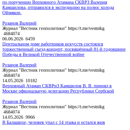
по поручению Верховного Атамана СКВРЗ Валерия
Камшилова, отправился в экспедицию на полюс холода
Оймякон.
Розанов Валерий
Журнал "Вестник геополитики" https://t.me/vestnikg
4684074
06.06.2026
6459
Центральном доме работников искусств состоялся
торжественный съезд-концерт, посвящённый 81-й годовщине
Победы в Великой Отечественной войне
Розанов Валерий
Журнал "Вестник геополитики" https://t.me/vestnikg
4684074
14.05.2026
10182
Верховный Атаман СКВРиЗ Камшилов В. В. принял в
Москве официальную делегацию Республики Сербской
Розанов Валерий
Журнал "Вестник геополитики" https://t.me/vestnikg
4684074
14.05.2026
9966
В Балашихе, человек упал с 14 этажа и остался жив