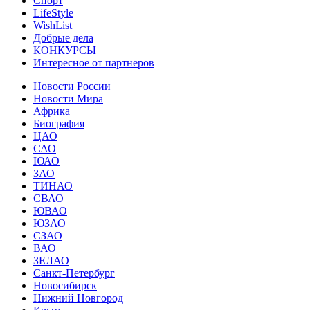
Спорт
LifeStyle
WishList
Добрые дела
КОНКУРСЫ
Интересное от партнеров
Новости России
Новости Мира
Африка
Биография
ЦАО
САО
ЮАО
ЗАО
ТИНАО
СВАО
ЮВАО
ЮЗАО
СЗАО
ВАО
ЗЕЛАО
Санкт-Петербург
Новосибирск
Нижний Новгород