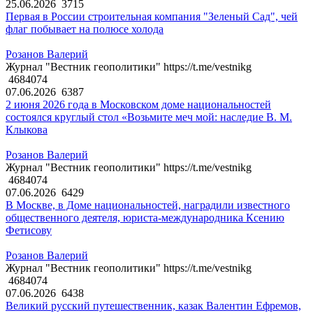
25.06.2026
3715
Первая в России строительная компания "Зеленый Сад", чей
флаг побывает на полюсе холода
Розанов Валерий
Журнал "Вестник геополитики" https://t.me/vestnikg
4684074
07.06.2026
6387
2 июня 2026 года в Московском доме национальностей
состоялся круглый стол «Возьмите меч мой: наследие В. М.
Клыкова
Розанов Валерий
Журнал "Вестник геополитики" https://t.me/vestnikg
4684074
07.06.2026
6429
В Москве, в Доме национальностей, наградили известного
общественного деятеля, юриста-международника Ксению
Фетисову
Розанов Валерий
Журнал "Вестник геополитики" https://t.me/vestnikg
4684074
07.06.2026
6438
Великий русский путешественник, казак Валентин Ефремов,