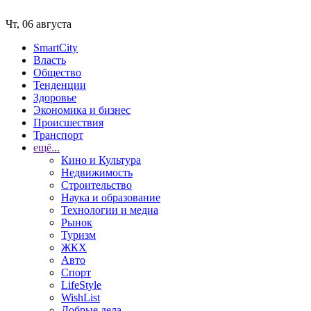
Чт, 06 августа
SmartCity
Власть
Общество
Тенденции
Здоровье
Экономика и бизнес
Происшествия
Транспорт
ещё...
Кино и Культура
Недвижимость
Строительство
Наука и образование
Технологии и медиа
Рынок
Туризм
ЖКХ
Авто
Спорт
LifeStyle
WishList
Добрые дела