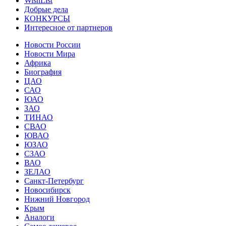
WishList
Добрые дела
КОНКУРСЫ
Интересное от партнеров
Новости России
Новости Мира
Африка
Биография
ЦАО
САО
ЮАО
ЗАО
ТИНАО
СВАО
ЮВАО
ЮЗАО
СЗАО
ВАО
ЗЕЛАО
Санкт-Петербург
Новосибирск
Нижний Новгород
Крым
Аналоги