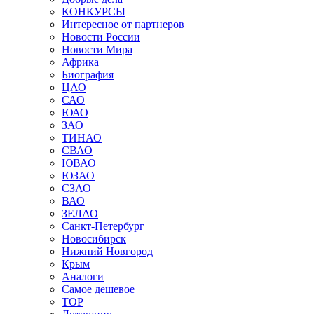
КОНКУРСЫ
Интересное от партнеров
Новости России
Новости Мира
Африка
Биография
ЦАО
САО
ЮАО
ЗАО
ТИНАО
СВАО
ЮВАО
ЮЗАО
СЗАО
ВАО
ЗЕЛАО
Санкт-Петербург
Новосибирск
Нижний Новгород
Крым
Аналоги
Самое дешевое
TOP