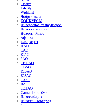
Спорт
LifeStyle
WishList
Добрые дела
КОНКУРСЫ
Интересное от партнеров
Новости России
Новости Мира
Африка
Биография
ЦАО
САО
ЮАО
ЗАО
ТИНАО
СВАО
ЮВАО
ЮЗАО
СЗАО
ВАО
ЗЕЛАО
Санкт-Петербург
Новосибирск
Нижний Новгород