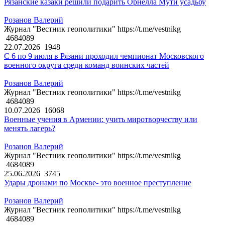
Рязанские казаки решили подарить Орнелла Мути усадьбу
Розанов Валерий
Журнал "Вестник геополитики" https://t.me/vestnikg
4684089
22.07.2026
1948
С 6 по 9 июля в Рязани проходил чемпионат Московского
военного округа среди команд воинских частей
Розанов Валерий
Журнал "Вестник геополитики" https://t.me/vestnikg
4684089
10.07.2026
16068
Военные учения в Армении: учить миротворчеству или
менять лагерь?
Розанов Валерий
Журнал "Вестник геополитики" https://t.me/vestnikg
4684089
25.06.2026
3745
Удары дронами по Москве- это военное преступление
Розанов Валерий
Журнал "Вестник геополитики" https://t.me/vestnikg
4684089