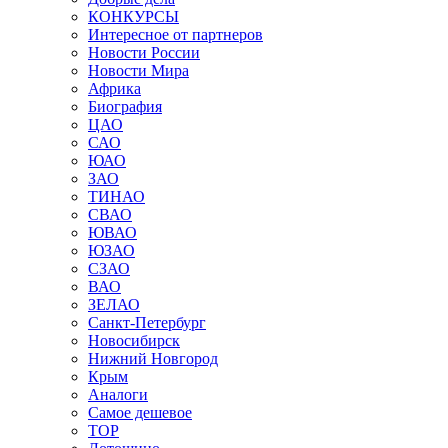
КОНКУРСЫ
Интересное от партнеров
Новости России
Новости Мира
Африка
Биография
ЦАО
САО
ЮАО
ЗАО
ТИНАО
СВАО
ЮВАО
ЮЗАО
СЗАО
ВАО
ЗЕЛАО
Санкт-Петербург
Новосибирск
Нижний Новгород
Крым
Аналоги
Самое дешевое
TOP