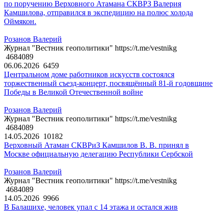
по поручению Верховного Атамана СКВРЗ Валерия
Камшилова, отправился в экспедицию на полюс холода
Оймякон.
Розанов Валерий
Журнал "Вестник геополитики" https://t.me/vestnikg
4684089
06.06.2026
6459
Центральном доме работников искусств состоялся
торжественный съезд-концерт, посвящённый 81-й годовщине
Победы в Великой Отечественной войне
Розанов Валерий
Журнал "Вестник геополитики" https://t.me/vestnikg
4684089
14.05.2026
10182
Верховный Атаман СКВРиЗ Камшилов В. В. принял в
Москве официальную делегацию Республики Сербской
Розанов Валерий
Журнал "Вестник геополитики" https://t.me/vestnikg
4684089
14.05.2026
9966
В Балашихе, человек упал с 14 этажа и остался жив