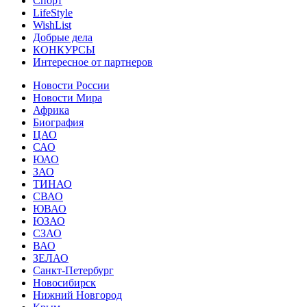
Спорт
LifeStyle
WishList
Добрые дела
КОНКУРСЫ
Интересное от партнеров
Новости России
Новости Мира
Африка
Биография
ЦАО
САО
ЮАО
ЗАО
ТИНАО
СВАО
ЮВАО
ЮЗАО
СЗАО
ВАО
ЗЕЛАО
Санкт-Петербург
Новосибирск
Нижний Новгород