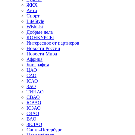
ЖКХ
Авто
Спорт
LifeStyle
WishList
Добрые дела
КОНКУРСЫ
Интересное от партнеров
Новости России
Новости Мира
Африка
Биография
ЦАО
САО
ЮАО
ЗАО
ТИНАО
СВАО
ЮВАО
ЮЗАО
СЗАО
ВАО
ЗЕЛАО
Санкт-Петербург