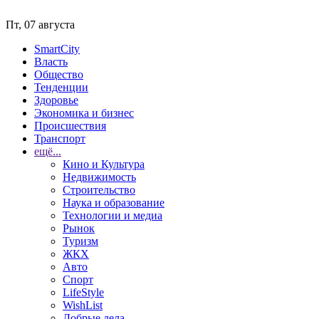
Пт, 07 августа
SmartCity
Власть
Общество
Тенденции
Здоровье
Экономика и бизнес
Происшествия
Транспорт
ещё...
Кино и Культура
Недвижимость
Строительство
Наука и образование
Технологии и медиа
Рынок
Туризм
ЖКХ
Авто
Спорт
LifeStyle
WishList
Добрые дела