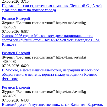
25.06.2026
3715
Первая в России строительная компания "Зеленый Сад", чей
флаг побывает на полюсе холода
Розанов Валерий
Журнал "Вестник геополитики" https://t.me/vestnikg
4684089
07.06.2026
6387
2 июня 2026 года в Московском доме национальностей
состоялся круглый стол «Возьмите меч мой: наследие В. М.
Клыкова
Розанов Валерий
Журнал "Вестник геополитики" https://t.me/vestnikg
4684089
07.06.2026
6429
В Москве, в Доме национальностей, наградили известного
общественного деятеля, юриста-международника Ксению
Фетисову
Розанов Валерий
Журнал "Вестник геополитики" https://t.me/vestnikg
4684089
07.06.2026
6438
Великий русский путешественник, казак Валентин Ефремов,